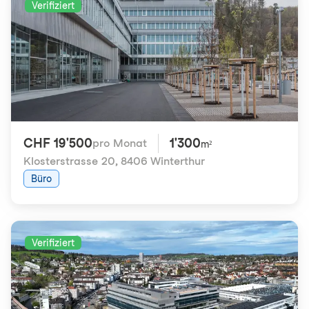
Verifiziert
CHF 19'500
1'300
pro Monat
m²
Klosterstrasse 20
,
8406 Winterthur
Büro
Verifiziert