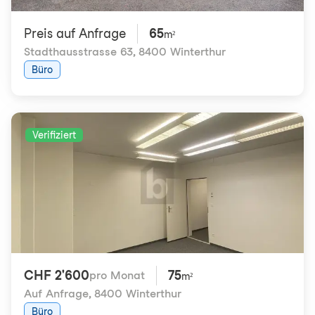
Preis auf Anfrage
65
m²
Stadthausstrasse 63
,
8400 Winterthur
Büro
Verifiziert
CHF 2'600
75
pro Monat
m²
Auf Anfrage
,
8400 Winterthur
Büro