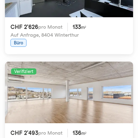
CHF 2'626
133
pro Monat
m²
Auf Anfrage
,
8404 Winterthur
Büro
Verifiziert
CHF 2'493
136
pro Monat
m²