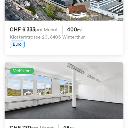
CHF 6'333
400
pro Monat
m²
Klosterstrasse 20
,
8406 Winterthur
Büro
Verifiziert
CHF 730
46
pro Monat