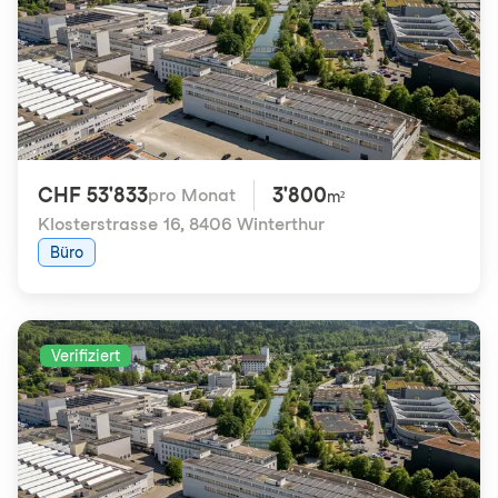
CHF 53'833
3'800
pro Monat
m²
Klosterstrasse 16
,
8406 Winterthur
Büro
Verifiziert