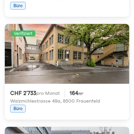
Büro
Verifiziert
CHF 2'733
164
pro Monat
m²
Walzmühlestrasse 49a
,
8500 Frauenfeld
Büro