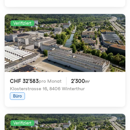
Verifiziert
CHF 32'583
2'300
pro Monat
m²
Klosterstrasse 16
,
8406 Winterthur
Büro
Verifiziert