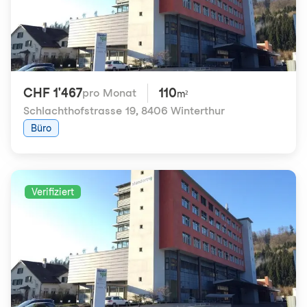
CHF 1'467
110
pro Monat
m²
Schlachthofstrasse 19
,
8406 Winterthur
Büro
Verifiziert