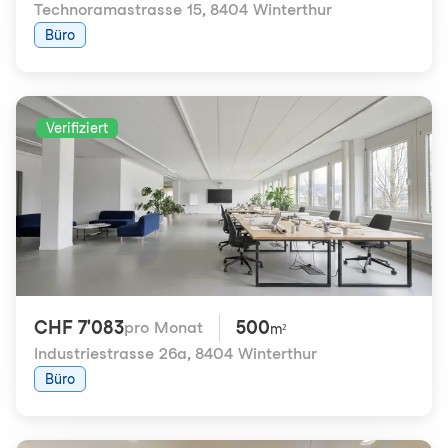
Technoramastrasse 15
,
8404 Winterthur
Büro
Verifiziert
CHF 7'083
500
pro Monat
m²
Industriestrasse 26a
,
8404 Winterthur
Büro