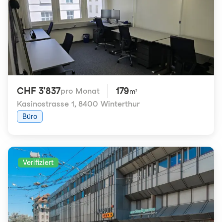
CHF 3'837
179
pro Monat
m²
Kasinostrasse 1
,
8400 Winterthur
Büro
Verifiziert