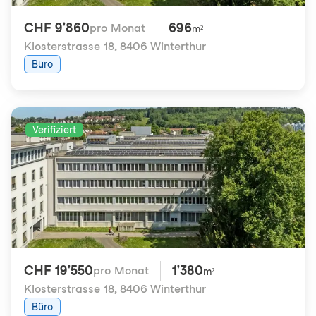
CHF 9'860
696
pro Monat
m²
Klosterstrasse 18
,
8406 Winterthur
Büro
Verifiziert
CHF 19'550
1'380
pro Monat
m²
Klosterstrasse 18
,
8406 Winterthur
Büro