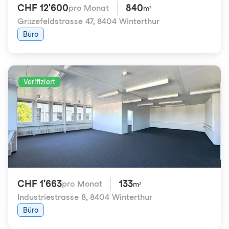
CHF 12'600
840
pro Monat
m²
Grüzefeldstrasse 47
,
8404 Winterthur
Büro
Verifiziert
CHF 1'663
133
pro Monat
m²
Industriestrasse 8
,
8404 Winterthur
Büro