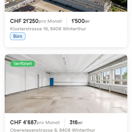
CHF 21'250
1'500
pro Monat
m²
Klosterstrasse 16
,
8406 Winterthur
Büro
Verifiziert
CHF 4'687
316
pro Monat
m²
Oberwiesenstrasse 8
,
8408 Winterthur