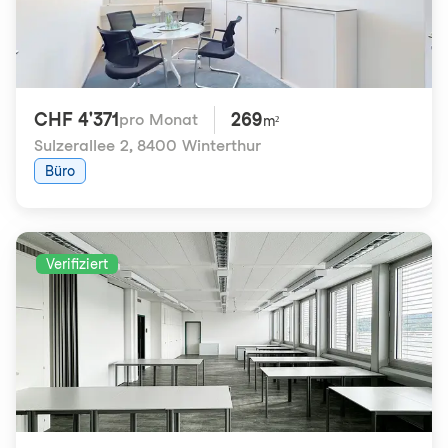
CHF 4'371
269
pro Monat
m²
Sulzerallee 2
,
8400 Winterthur
Büro
Verifiziert