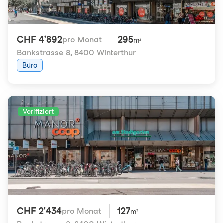
CHF 4'892
295
pro Monat
m²
Bankstrasse 8
,
8400 Winterthur
Büro
Verifiziert
CHF 2'434
127
pro Monat
m²