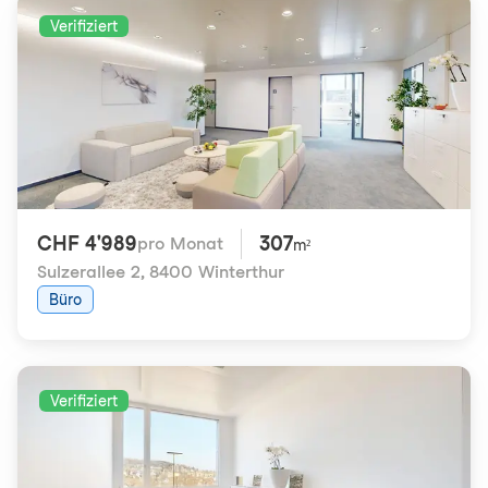
Verifiziert
CHF 4'989
307
pro Monat
m²
Sulzerallee 2
,
8400 Winterthur
Büro
Verifiziert