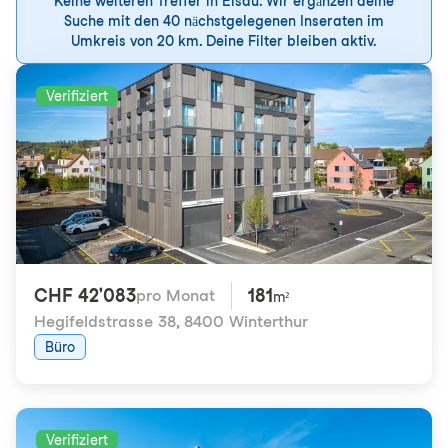
Keine weiteren Treffer in Elsau. Wir ergänzen deine
Suche mit den 40 nächstgelegenen Inseraten im
Umkreis von 20 km. Deine Filter bleiben aktiv.
Verifiziert
CHF 42'083
181
pro Monat
m²
Hegifeldstrasse 38
,
8400 Winterthur
Büro
Verifiziert