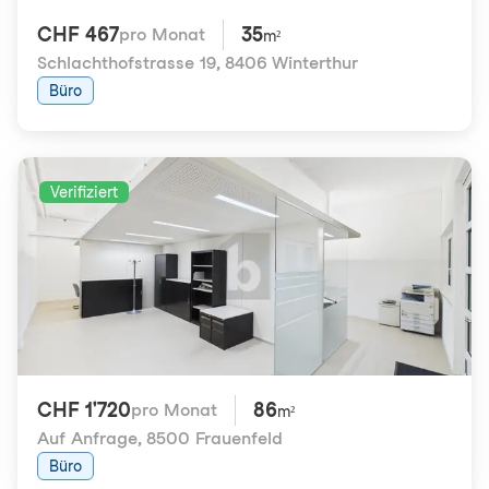
CHF 467
35
pro Monat
m²
Schlachthofstrasse 19
,
8406 Winterthur
Büro
Verifiziert
CHF 1'720
86
pro Monat
m²
Auf Anfrage
,
8500 Frauenfeld
Büro