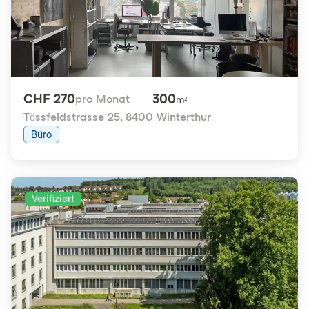
CHF 270
300
pro Monat
m²
Tössfeldstrasse 25
,
8400 Winterthur
Büro
Verifiziert