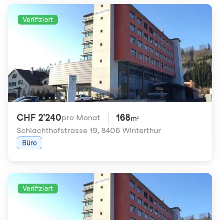
Verifiziert
CHF 2'240
168
pro Monat
m²
Schlachthofstrasse 19
,
8406 Winterthur
Büro
Verifiziert