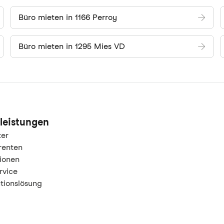
Büro mieten in 1166 Perroy
Büro mieten in 1295 Mies VD
leistungen
ter
renten
tionen
rvice
tionslösung