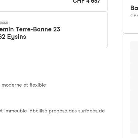
CHF 4'657
Ba
CBR
esse
emin Terre-Bonne 23
62
Eysins
moderne et flexible
cet immeuble labellisé propose des surfaces de