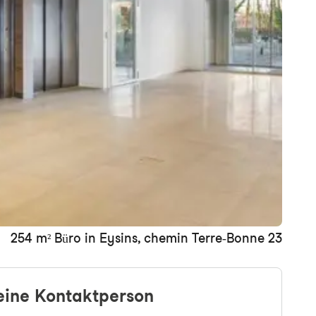
+4 Bilder
254 m² Büro in Eysins, chemin Terre-Bonne 23
eine Kontaktperson