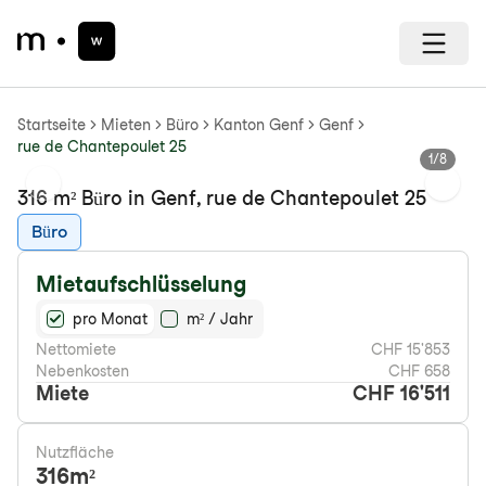
Startseite
Mieten
Büro
Kanton Genf
Genf
rue de Chantepoulet 25
1
/
8
Previous slide
Next s
316 m² Büro in Genf, rue de Chantepoulet 25
Büro
Mietaufschlüsselung
pro Monat
m² / Jahr
Nettomiete
CHF 15'853
Nebenkosten
CHF 658
Miete
CHF 16'511
Nutzfläche
316
m²