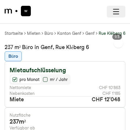
Startseite
Mieten
Büro
Kanton Genf
Genf
Rue Kléberg 6
1
/
3
Previous slide
Next s
237 m² Büro in Genf, Rue Kléberg 6
Büro
Mietaufschlüsselung
pro Monat
m² / Jahr
Nettomiete
CHF 10'863
Nebenkosten
CHF 1'185
Miete
CHF 12'048
Nutzfläche
237
m²
Verfügbar ab