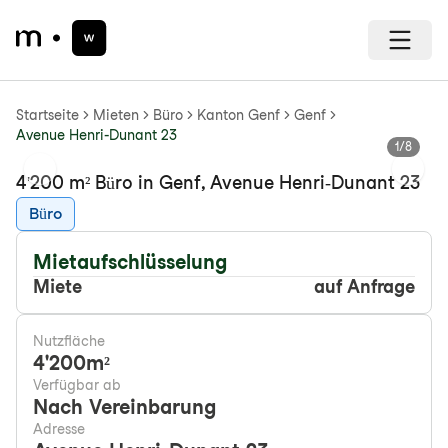
Startseite
Mieten
Büro
Kanton Genf
Genf
Avenue Henri-Dunant 23
1
/
8
Previous slide
Next s
4'200 m² Büro in Genf, Avenue Henri-Dunant 23
Büro
Mietaufschlüsselung
Miete
auf Anfrage
Nutzfläche
4'200
m²
Verfügbar ab
Nach Vereinbarung
Adresse