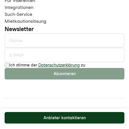
Für Inserenten
Integrationen
Such-Service
Mietkautionslösung
Newsletter
Ich stimme der
Datenschutzerklärung
zu
Abonnieren
©
2026
maison.work AG
Datenschutzerklärung
AGB
Anbieter kontaktieren