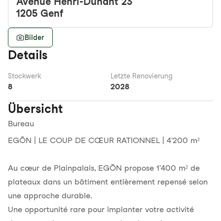
Avenue Henri-Dunant 23
1205
Genf
Bilder
Details
Stockwerk
Letzte Renovierung
8
2028
Übersicht
Bureau
EGŌN | LE COUP DE CŒUR RATIONNEL | 4'200 m²
Au cœur de Plainpalais, EGŌN propose 1'400 m² de
plateaux dans un bâtiment entièrement repensé selon
une approche durable.
Une opportunité rare pour implanter votre activité