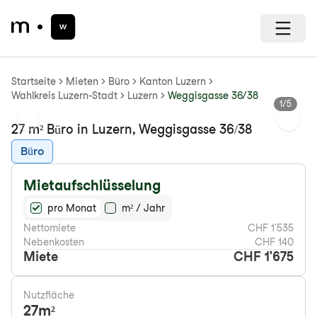
Startseite
Mieten
Büro
Kanton Luzern
Wahlkreis Luzern-Stadt
Luzern
Weggisgasse 36/38
1
/
5
Previous slide
Next s
27 m² Büro in Luzern, Weggisgasse 36/38
Büro
Mietaufschlüsselung
pro Monat
m² / Jahr
Nettomiete
CHF 1'535
Nebenkosten
CHF 140
Miete
CHF 1'675
Nutzfläche
27
m²