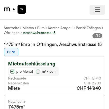
Startseite
Mieten
Büro
Kanton Aargau
Bezirk Zofingen
Oftringen
Aeschwuhrstrasse 15
1
/
36
Previous slide
Next s
1'475 m² Büro in Oftringen, Aeschwuhrstrasse 15
Büro
Mietaufschlüsselung
pro Monat
m² / Jahr
Nettomiete
CHF 12'740
Nebenkosten
CHF 2'200
Miete
CHF 14'940
Nutzfläche
1'475
m²