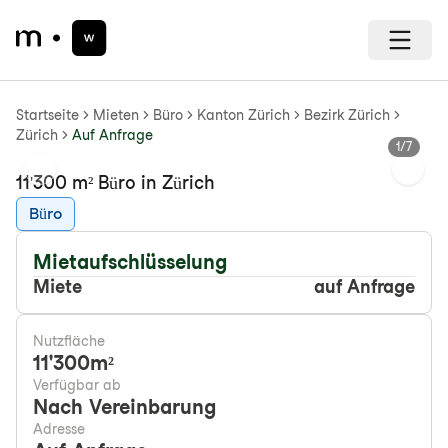
Startseite
Mieten
Büro
Kanton Zürich
Bezirk Zürich
Zürich
Auf Anfrage
1
/
7
Previous slide
Next s
11'300 m² Büro in Zürich
Büro
Mietaufschlüsselung
Miete
auf Anfrage
Nutzfläche
11'300
m²
Verfügbar ab
Nach Vereinbarung
Adresse