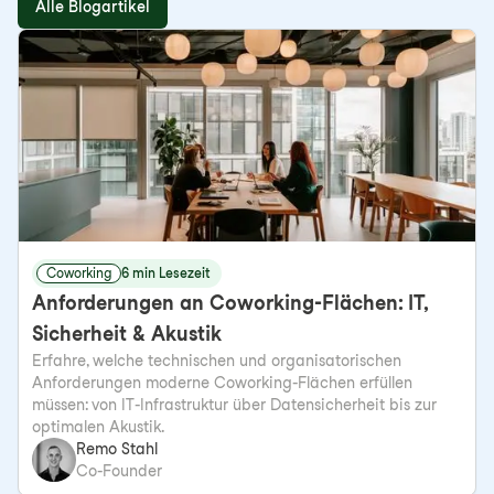
Alle Blogartikel
Coworking
6 min Lesezeit
Anforderungen an Coworking-Flächen: IT,
Sicherheit & Akustik
Erfahre, welche technischen und organisatorischen
Anforderungen moderne Coworking-Flächen erfüllen
müssen: von IT-Infrastruktur über Datensicherheit bis zur
optimalen Akustik.
Remo Stahl
Co-Founder