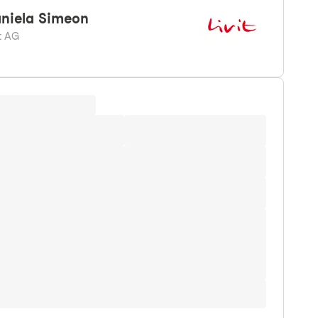
niela
Simeon
it AG