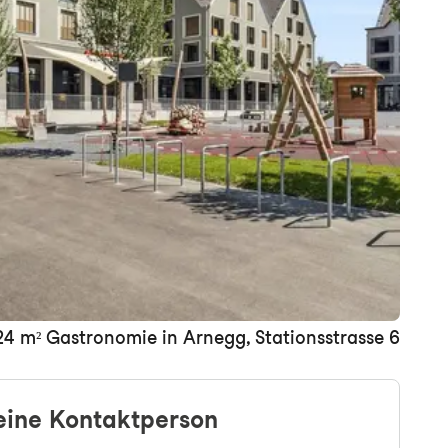
+ein Bild
24 m² Gastronomie in Arnegg, Stationsstrasse 6
eine Kontaktperson