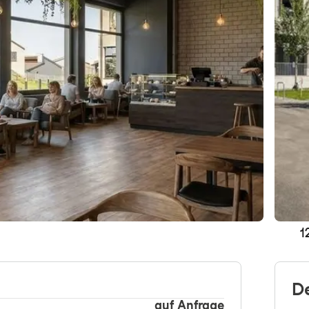
1
D
auf Anfrage