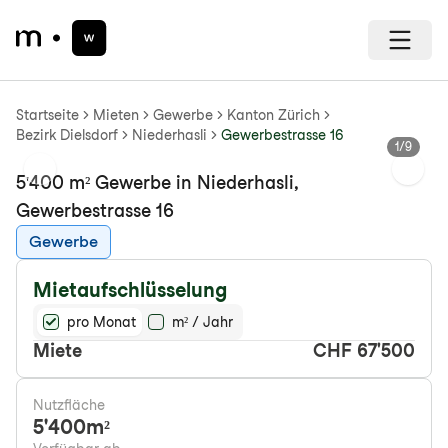
Startseite
Mieten
Gewerbe
Kanton Zürich
Bezirk Dielsdorf
Niederhasli
Gewerbestrasse 16
1
/
9
Previous slide
Next s
5'400 m² Gewerbe in Niederhasli,
Gewerbestrasse 16
Gewerbe
Mietaufschlüsselung
pro Monat
m² / Jahr
Miete
CHF 67'500
Nutzfläche
5'400
m²