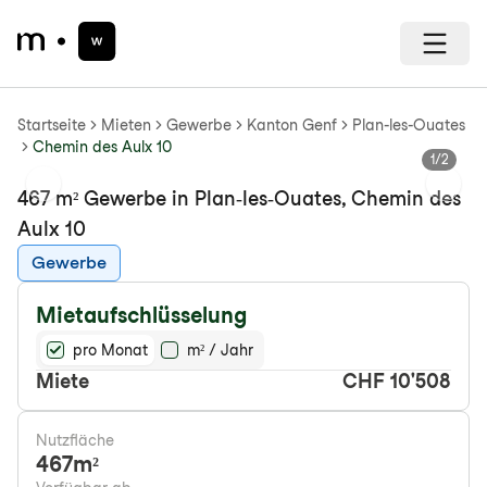
Startseite
Mieten
Gewerbe
Kanton Genf
Plan-les-Ouates
Chemin des Aulx 10
1
/
2
Previous slide
Next s
467 m² Gewerbe in Plan-les-Ouates, Chemin des
Aulx 10
Gewerbe
Mietaufschlüsselung
pro Monat
m² / Jahr
Miete
CHF 10'508
Nutzfläche
467
m²