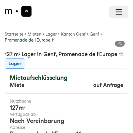
Startseite
Mieten
Lager
Kanton Genf
Genf
Promenade de l'Europe 11
1
/
5
Previous slide
Next s
127 m² Lager in Genf, Promenade de l'Europe 11
Lager
Mietaufschlüsselung
Miete
auf Anfrage
Nutzfläche
127
m²
Verfügbar ab
Nach Vereinbarung
Adresse