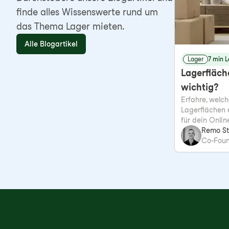
finde alles Wissenswerte rund um
das Thema Lager mieten.
Alle Blogartikel
Lager
7 min L
Lagerfläch
wichtig?
Erfahre, wel
Lagerflächen 
für dein Onlin
Remo St
Co-Fou