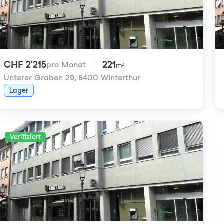
CHF 2'215
221
pro Monat
m²
Unterer Graben 29
,
8400 Winterthur
Lager
Verifiziert