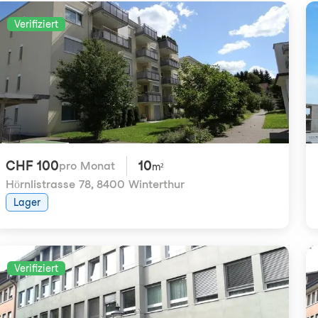
Verifiziert
CHF 100
10
pro Monat
m²
Hörnlistrasse 78
,
8400 Winterthur
Lager
Verifiziert