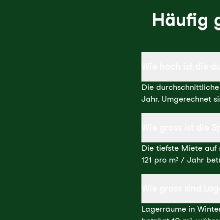
Häufig 
Wie hoch ist die d
Die durchschnittlich
Jahr. Umgerechnet s
Wie gross ist die 
Die tiefste Miete au
121 pro m² / Jahr bet
Wie gross sind Lag
Lagerräume in Wintert