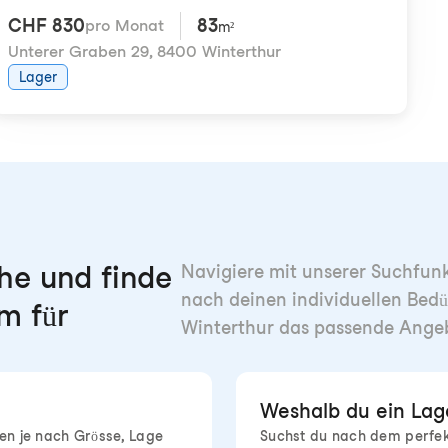
CHF 830
83
pro Monat
m²
Unterer Graben 29
,
8400 Winterthur
Lager
e und finde
Navigiere mit unserer Suchfunkt
nach deinen individuellen Bedü
m für
Winterthur das passende Angeb
Weshalb du ein Lage
nen je nach Grösse, Lage
Suchst du nach dem perfek