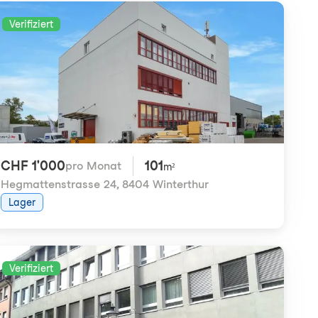
Verifiziert
CHF 1'000
101
pro Monat
m²
Hegmattenstrasse 24
,
8404 Winterthur
Lager
Verifiziert