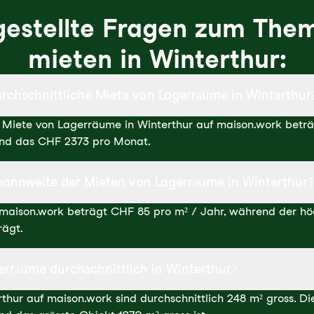
gestellte Fragen zum The
mieten in Winterthur:
urchschnittliche Miete von Lagerräume in Winterthur
e Miete von Lagerräume in Winterthur auf maison.work beträ
ind das CHF 2373 pro Monat.
Spannweite der Mieten von Lagerräume in Winterthur?
f maison.work beträgt CHF 85 pro m² / Jahr, während der h
rägt.
erräume durchschnittlich in Winterthur?
hur auf maison.work sind durchschnittlich 248 m² gross. Die