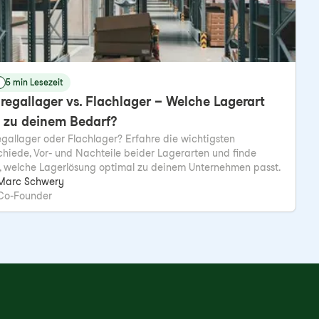
5 min Lesezeit
egallager vs. Flachlager – Welche Lagerart
t zu deinem Bedarf?
gallager oder Flachlager? Erfahre die wichtigsten
chiede, Vor- und Nachteile beider Lagerarten und finde
, welche Lagerlösung optimal zu deinem Unternehmen passt.
Marc Schwery
Co-Founder