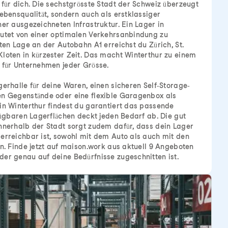
 für dich. Die sechstgrösste Stadt der Schweiz überzeugt
Lebensqualität, sondern auch als erstklassiger
ner ausgezeichneten Infrastruktur. Ein Lager in
eutet von einer optimalen Verkehrsanbindung zu
ten Lage an der Autobahn A1 erreichst du Zürich, St.
loten in kürzester Zeit. Das macht Winterthur zu einem
 für Unternehmen jeder Grösse.
gerhalle für deine Waren, einen sicheren Self-Storage-
en Gegenstände oder eine flexible Garagenbox als
in Winterthur findest du garantiert das passende
rfügbaren Lagerflächen deckt jeden Bedarf ab. Die gut
nnerhalb der Stadt sorgt zudem dafür, dass dein Lager
erreichbar ist, sowohl mit dem Auto als auch mit den
ln. Finde jetzt auf maison.work aus aktuell 9 Angeboten
er genau auf deine Bedürfnisse zugeschnitten ist.