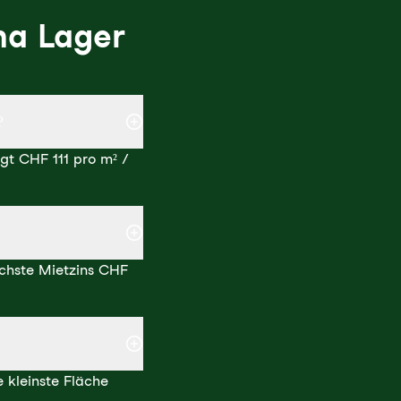
ma Lager
?
gt CHF 111 pro m² /
öchste Mietzins CHF
 kleinste Fläche