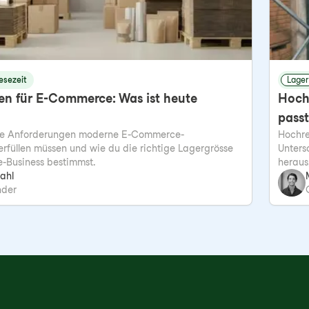
esezeit
Lager
en für E-Commerce: Was ist heute
Hochr
pass
che Anforderungen moderne E-Commerce-
Hochre
erfüllen müssen und wie du die richtige Lagergrösse
Unters
e-Business bestimmst.
heraus
ahl
nder