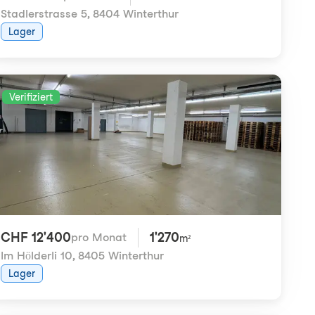
Stadlerstrasse 5
,
8404 Winterthur
Lager
Verifiziert
CHF 12'400
1'270
pro Monat
m²
Im Hölderli 10
,
8405 Winterthur
Lager