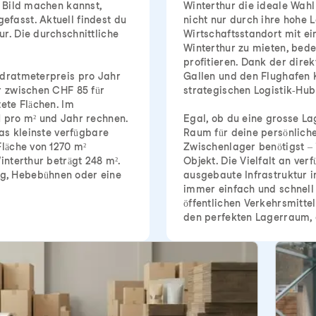
s Bild machen kannst,
Winterthur die ideale Wahl
fasst. Aktuell findest du
nicht nur durch ihre hohe 
r. Die durchschnittliche
Wirtschaftsstandort mit ei
Winterthur zu mieten, bed
profitieren. Dank der direk
adratmeterpreis pro Jahr
Gallen und den Flughafen K
r zwischen CHF 85 für
strategischen Logistik-Hub
ete Flächen. Im
1 pro m² und Jahr rechnen.
Egal, ob du eine grosse La
Das kleinste verfügbare
Raum für deine persönlich
Fläche von 1270 m²
Zwischenlager benötigst – 
interthur beträgt 248 m².
Objekt. Die Vielfalt an ve
g, Hebebühnen oder eine
ausgebaute Infrastruktur i
immer einfach und schnell 
öffentlichen Verkehrsmitte
den perfekten Lagerraum, d