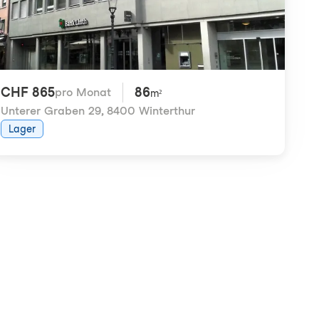
CHF 865
86
pro Monat
m²
Unterer Graben 29
,
8400 Winterthur
Lager