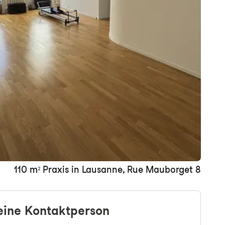
+7 Bilder
110 m² Praxis in Lausanne, Rue Mauborget 8
eine Kontaktperson