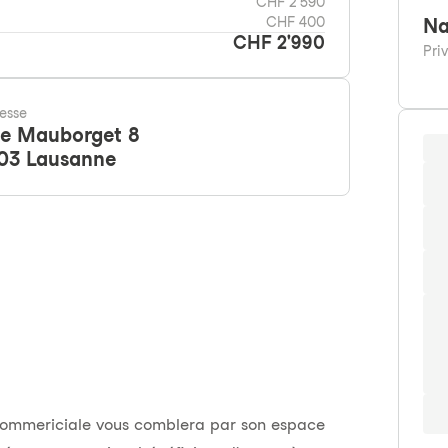
CHF 2'590
CHF 400
Na
CHF 2'990
Pri
esse
e Mauborget 8
03
Lausanne
 commericiale vous comblera par son espace