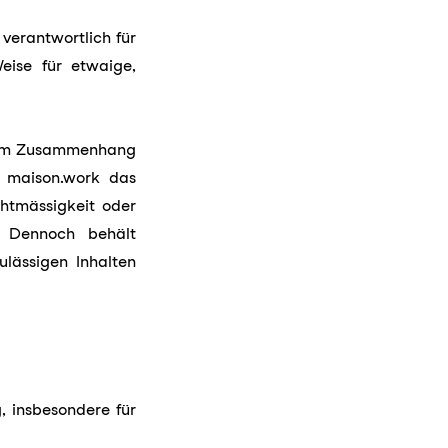
verantwortlich für
ise für etwaige,
rn im Zusammenhang
l maison.work das
chtmässigkeit oder
u. Dennoch behält
lässigen Inhalten
, insbesondere für