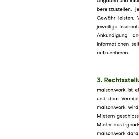
Angaben und Infor
bereitzustellen,
Gewähr leisten. V
jeweilige Inseren
Ankündigung änd
Informationen se
aufzunehme
n.
3. Rechtsstel
maison.work ist e
und dem Vermiete
maison.work wird 
Mietern geschloss
Mieter aus irgend
maison.work darau