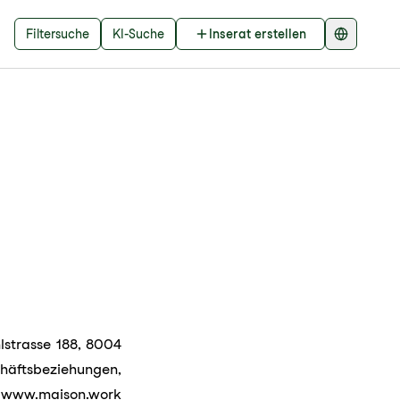
Filtersuche
KI-Suche
Inserat erstellen
lstrasse 188, 8004
ftsbeziehungen,
www.maison.work