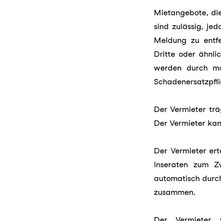
Mietangebote, di
sind zulässig, je
Meldung zu entf
Dritte oder ähnli
werden durch ma
Schadenersatzpfl
Der Vermieter träg
Der Vermieter kan
Der Vermieter ert
Inseraten zum Z
automatisch durch
zusammen.
Der Vermieter ve