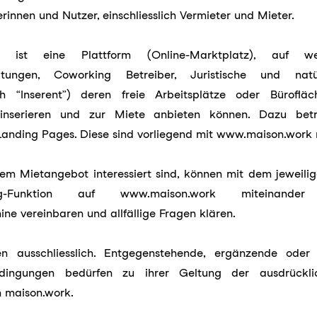
erinnen und Nutzer, einschliesslich Vermieter und Mieter.
k ist eine Plattform (Online-Marktplatz), auf we
altungen, Coworking Betreiber, Juristische und natü
h “Inserent”) deren freie Arbeitsplätze oder Bürofläc
 inserieren und zur Miete anbieten können. Dazu betr
 Landing Pages. Diese sind vorliegend mit www.maison.work
nem Mietangebot interessiert sind, können mit dem jeweili
-Funktion auf www.maison.work miteinander 
ine vereinbaren und allfällige Fragen klären.
n ausschliesslich. Entgegenstehende, ergänzende ode
ingungen bedürfen zu ihrer Geltung der ausdrücklich
h maison.work.