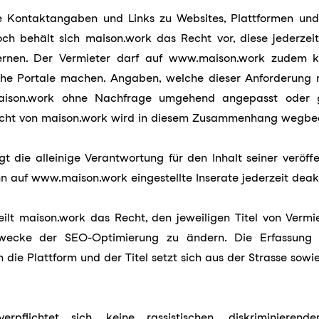
e Kontaktangaben und Links zu Websites, Plattformen und
doch behält sich maison.work das Recht vor, diese jederze
ernen. Der Vermieter darf auf www.maison.work zudem k
che Portale machen. Angaben, welche dieser Anforderung n
ison.work ohne Nachfrage umgehend angepasst oder ge
icht von maison.work wird in diesem Zusammenhang wegbe
t die alleinige Verantwortung für den Inhalt seiner veröffe
n auf www.maison.work eingestellte Inserate jederzeit deakt
eilt maison.work das Recht, den jeweiligen Titel von Vermie
wecke der SEO-Optimierung zu ändern. Die Erfassung de
 die Plattform und der Titel setzt sich aus der Strasse so
rpflichtet sich, keine rassistischen, diskriminierenden