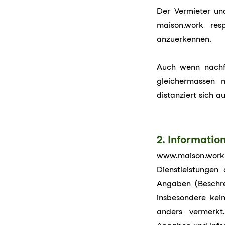
Der Vermieter un
maison.work re
anzuerkennen.
Auch wenn nachfo
gleichermassen m
distanziert sich a
2. Informati
www.maison.work
Dienstleistungen 
Angaben (Beschre
insbesondere kein
anders vermerkt.