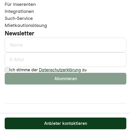
Für Inserenten
Integrationen
Such-Service
Mietkautionslösung
Newsletter
Ich stimme der
Datenschutzerklärung
zu
Abonnieren
©
2026
maison.work AG
Datenschutzerklärung
AGB
Anbieter kontaktieren