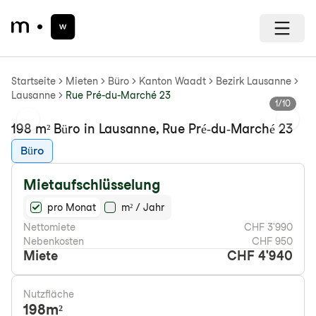
Startseite
Mieten
Büro
Kanton Waadt
Bezirk Lausanne
Lausanne
Rue Pré-du-Marché 23
1
/
10
Previous slide
Next s
198 m² Büro in Lausanne, Rue Pré-du-Marché 23
Büro
Mietaufschlüsselung
pro Monat
m² / Jahr
Nettomiete
CHF 3'990
Nebenkosten
CHF 950
Miete
CHF 4'940
Nutzfläche
198
m²