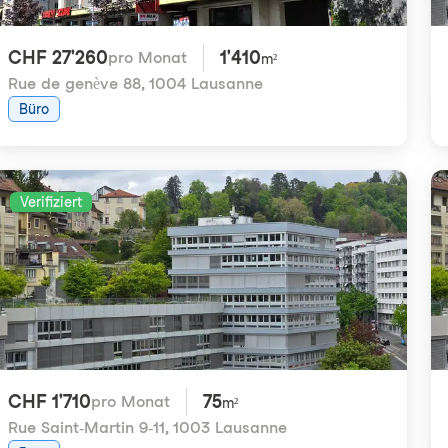
CHF 27'260
1'410
pro Monat
m²
Rue de genève 88
,
1004 Lausanne
Büro
Verifiziert
CHF 1'710
75
pro Monat
m²
Rue Saint-Martin 9-11
,
1003 Lausanne