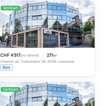
Verifiziert
CHF 4'517
271
pro Monat
m²
Chemin du Trabandan 28
,
1006 Lausanne
Büro
Verifiziert