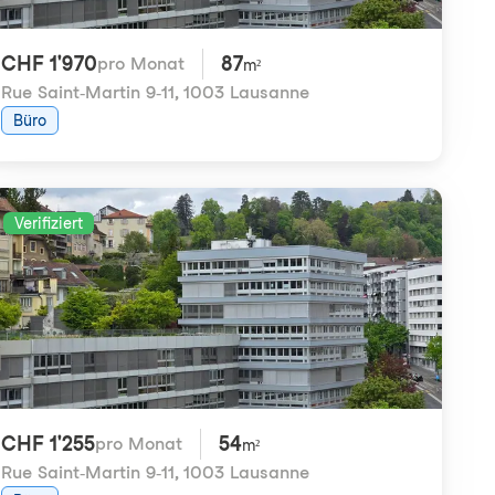
CHF 1'970
87
pro Monat
m²
Rue Saint-Martin 9-11
,
1003 Lausanne
Büro
Verifiziert
CHF 1'255
54
pro Monat
m²
Rue Saint-Martin 9-11
,
1003 Lausanne