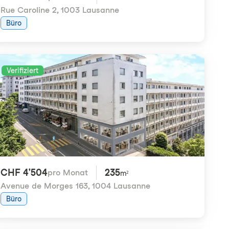
Rue Caroline 2
,
1003 Lausanne
Büro
Verifiziert
CHF 4'504
235
pro Monat
m²
Avenue de Morges 163
,
1004 Lausanne
Büro