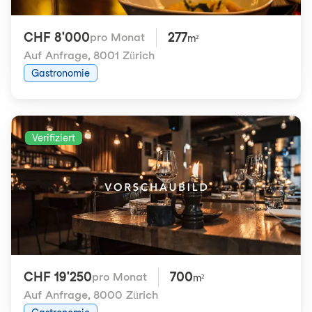
CHF 8'000
277
pro Monat
m²
Auf Anfrage
,
8001 Zürich
Gastronomie
Verifiziert
CHF 19'250
700
pro Monat
m²
Auf Anfrage
,
8000 Zürich