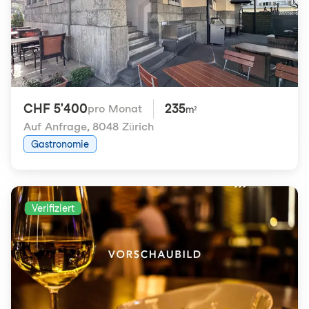
CHF 5'400
235
pro Monat
m²
Auf Anfrage
,
8048 Zürich
Gastronomie
Verifiziert