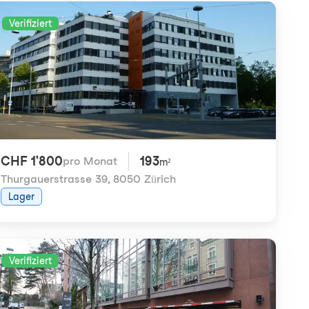
Verifiziert
CHF 1'800
193
pro Monat
m²
Thurgauerstrasse 39
,
8050 Zürich
Lager
Verifiziert