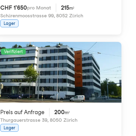
CHF 1'650
215
pro Monat
m²
Schärenmoosstrasse 99
,
8052 Zürich
Lager
Verifiziert
Preis auf Anfrage
200
m²
Thurgauerstrasse 39
,
8050 Zürich
Lager