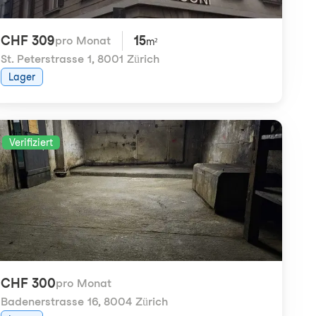
CHF 309
15
pro Monat
m²
St. Peterstrasse 1
,
8001 Zürich
Lager
Verifiziert
CHF 300
pro Monat
Badenerstrasse 16
,
8004 Zürich