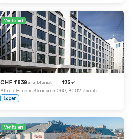
Verifiziert
CHF 1'839
123
pro Monat
m²
Alfred Escher-Strasse 50/60
,
8002 Zürich
Lager
Verifiziert