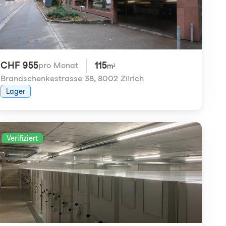
CHF 955
115
pro Monat
m²
Brandschenkestrasse 38
,
8002 Zürich
Lager
Verifiziert