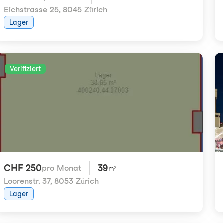
Eichstrasse 25
,
8045 Zürich
Lager
Verifiziert
CHF 250
39
pro Monat
m²
Loorenstr. 37
,
8053 Zürich
Lager