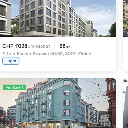
CHF 1'028
68
pro Monat
m²
Alfred Escher-Strasse 50/60
,
8002 Zürich
Lager
Verifiziert