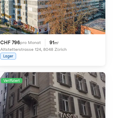
CHF 796
91
pro Monat
m²
Altstetterstrasse 124
,
8048 Zürich
Lager
Verifiziert