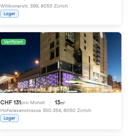
Witikonerstr. 399
,
8053 Zürich
Lager
Verifiziert
CHF 131
13
pro Monat
m²
Hofwiesenstrasse 350-354
,
8050 Zürich
Lager