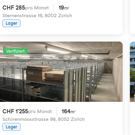
CHF 285
19
pro Monat
m²
Sternenstrasse 16
,
8002 Zürich
Lager
Verifiziert
CHF 1'255
164
pro Monat
m²
Schärenmoosstrasse 99
,
8052 Zürich
Lager