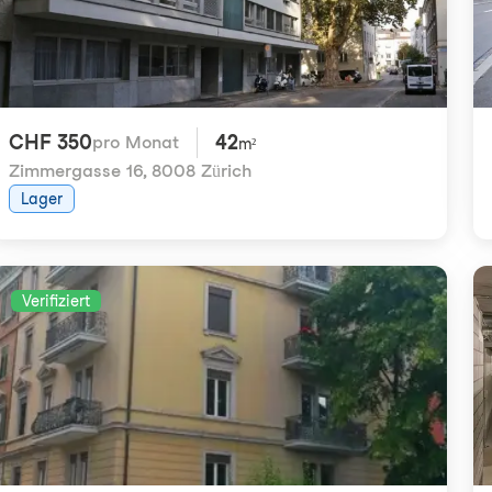
CHF 350
42
pro Monat
m²
Zimmergasse 16
,
8008 Zürich
Lager
Verifiziert