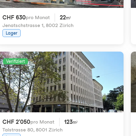
CHF 630
22
pro Monat
m²
Jenatschstrasse 1
,
8002 Zürich
Lager
Verifiziert
CHF 2'050
123
pro Monat
m²
Talstrasse 80
,
8001 Zürich