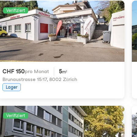
Verifiziert
CHF 150
5
pro Monat
m²
Brunaustrasse 15/17
,
8002 Zürich
Lager
Verifiziert