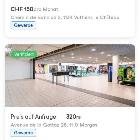
CHF 150
pro Monat
Chemin de Banniaz 2
,
1134 Vufflens-le-Château
Gewerbe
Verifiziert
Preis auf Anfrage
320
m²
Avenue de la Gottaz 28
,
1110 Morges
Gewerbe