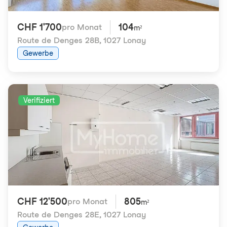
CHF 1'700
104
pro Monat
m²
Route de Denges 28B
,
1027 Lonay
Gewerbe
Verifiziert
CHF 12'500
805
pro Monat
m²
Route de Denges 28E
,
1027 Lonay