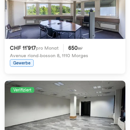
CHF 11'917
650
pro Monat
m²
Avenue riond-bosson 8
,
1110 Morges
Gewerbe
Verifiziert