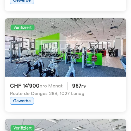
Gewerbe
Verifiziert
CHF 14'900
967
pro Monat
m²
Route de Denges 28B
,
1027 Lonay
Gewerbe
Verifiziert