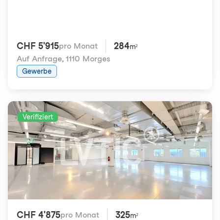
CHF 5'915
284
pro Monat
m²
Auf Anfrage
,
1110 Morges
Gewerbe
Verifiziert
CHF 4'875
325
pro Monat
m²