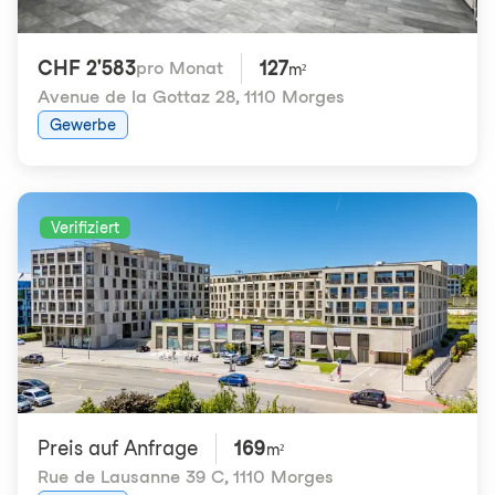
CHF 2'583
127
pro Monat
m²
Avenue de la Gottaz 28
,
1110 Morges
Gewerbe
Verifiziert
Preis auf Anfrage
169
m²
Rue de Lausanne 39 C
,
1110 Morges