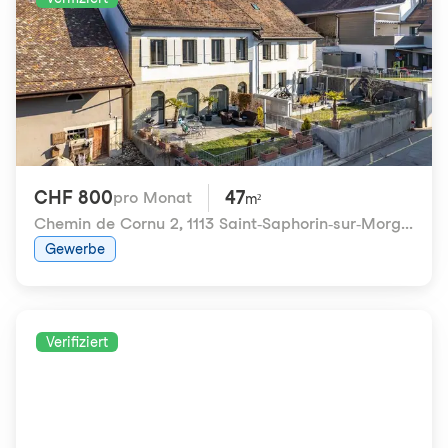
CHF 800
47
pro Monat
m²
Chemin de Cornu 2
,
1113 Saint-Saphorin-sur-Morges
Gewerbe
Verifiziert