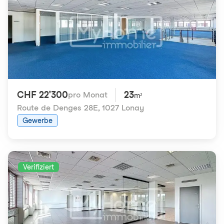
CHF 22'300
23
pro Monat
m²
Route de Denges 28E
,
1027 Lonay
Gewerbe
Verifiziert