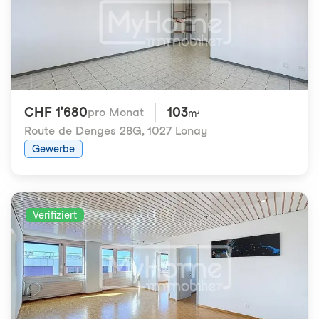
CHF 1'680
103
pro Monat
m²
Route de Denges 28G
,
1027 Lonay
Gewerbe
Verifiziert