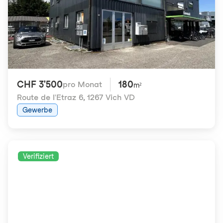
CHF 3'500
180
pro Monat
m²
Route de l'Etraz 6
,
1267 Vich VD
Gewerbe
Verifiziert