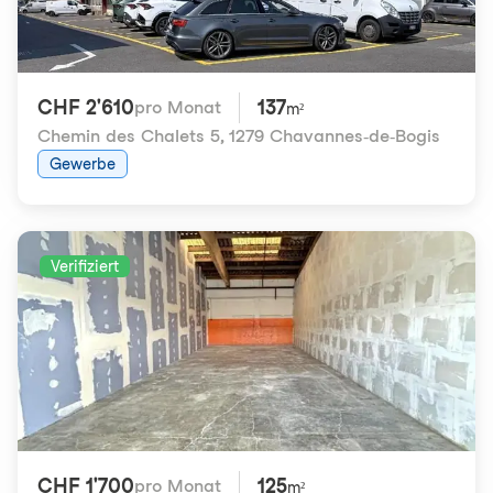
CHF 2'610
137
pro Monat
m²
Chemin des Chalets 5
,
1279 Chavannes-de-Bogis
Gewerbe
Verifiziert
CHF 1'700
125
pro Monat
m²