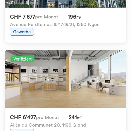
CHF 7'677
196
pro Monat
m²
Avenue Perdtemps 15/17/19/21
,
1260 Nyon
Gewerbe
Verifiziert
CHF 6'427
241
pro Monat
m²
Allée du Communet 20
,
1196 Gland