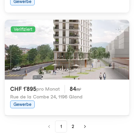
Gewerbe
Verifiziert
CHF 1'895
84
pro Monat
m²
Rue de la Combe 24
,
1196 Gland
Gewerbe
1
2