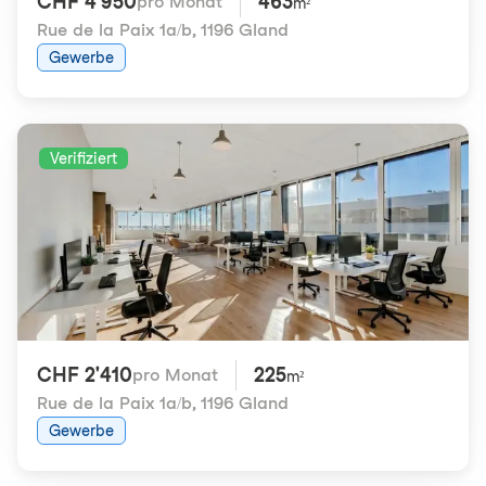
CHF 4'950
463
pro Monat
m²
Rue de la Paix 1a/b
,
1196 Gland
Gewerbe
Verifiziert
CHF 2'410
225
pro Monat
m²
Rue de la Paix 1a/b
,
1196 Gland
Gewerbe