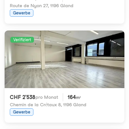
Route de Nyon 27
,
1196 Gland
Gewerbe
Verifiziert
CHF 2'538
164
pro Monat
m²
Chemin de la Crétaux 8
,
1196 Gland
Gewerbe