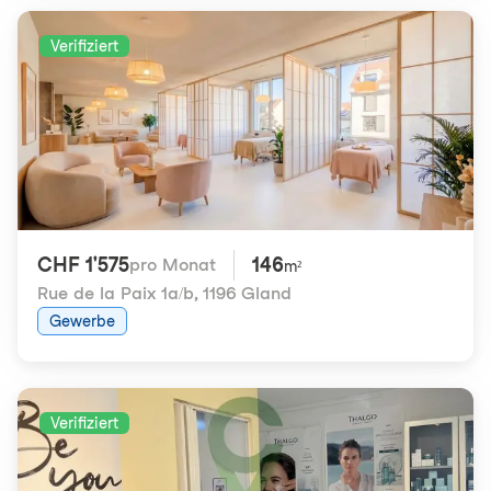
Verifiziert
CHF 1'575
146
pro Monat
m²
Rue de la Paix 1a/b
,
1196 Gland
Gewerbe
Verifiziert