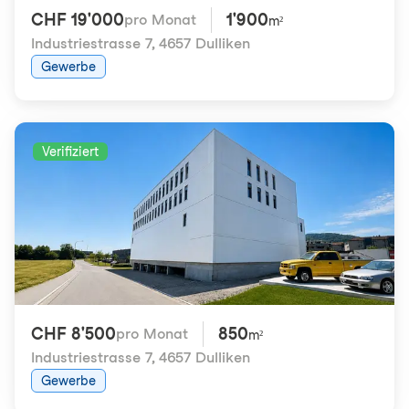
CHF 19'000
1'900
pro Monat
m²
Industriestrasse 7
,
4657 Dulliken
Gewerbe
Verifiziert
CHF 8'500
850
pro Monat
m²
Industriestrasse 7
,
4657 Dulliken
Gewerbe