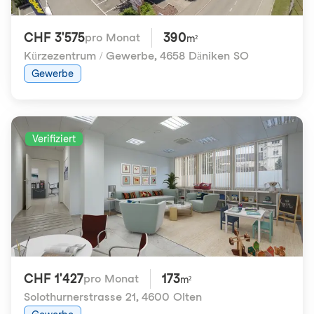
CHF 3'575
390
pro Monat
m²
Kürzezentrum / Gewerbe
,
4658 Däniken SO
Gewerbe
Verifiziert
CHF 1'427
173
pro Monat
m²
Solothurnerstrasse 21
,
4600 Olten