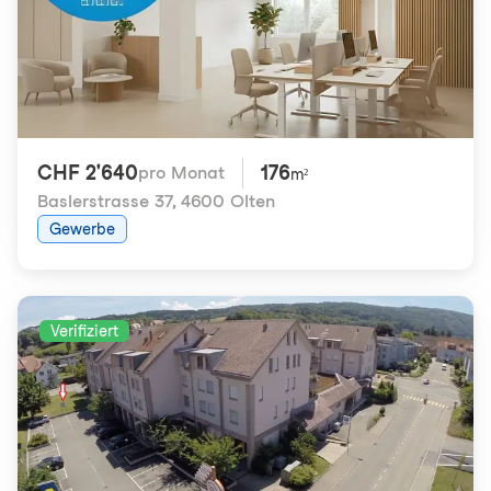
CHF 2'640
176
pro Monat
m²
Baslerstrasse 37
,
4600 Olten
Gewerbe
Verifiziert