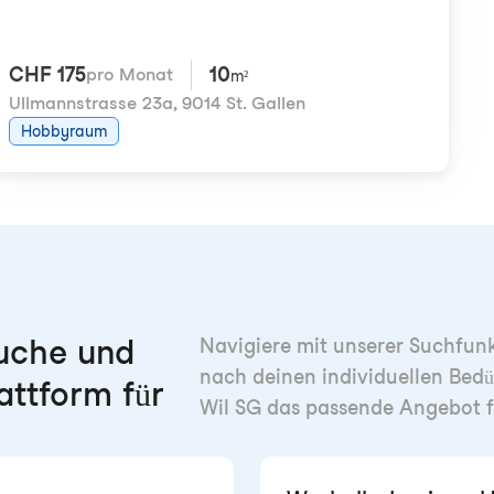
CHF 175
10
pro Monat
m²
Ullmannstrasse 23a
,
9014 St. Gallen
Hobbyraum
uche und
Navigiere mit unserer Suchfunkt
nach deinen individuellen Bedü
attform für
Wil SG das passende Angebot f