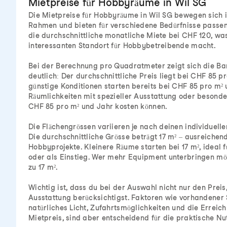
Mietpreise für Hobbyräume in Wil SG
Die Mietpreise für Hobbyräume in Wil SG bewegen sich i
Rahmen und bieten für verschiedene Bedürfnisse passend
die durchschnittliche monatliche Miete bei CHF 120, wa
interessanten Standort für Hobbybetreibende macht.
Bei der Berechnung pro Quadratmeter zeigt sich die B
deutlich: Der durchschnittliche Preis liegt bei CHF 85 p
günstige Konditionen starten bereits bei CHF 85 pro m²
Räumlichkeiten mit spezieller Ausstattung oder besonder
CHF 85 pro m² und Jahr kosten können.
Die Flächengrössen variieren je nach deinen individuell
Die durchschnittliche Grösse beträgt 17 m² – ausreichend
Hobbyprojekte. Kleinere Räume starten bei 17 m², ideal 
oder als Einstieg. Wer mehr Equipment unterbringen mö
zu 17 m².
Wichtig ist, dass du bei der Auswahl nicht nur den Preis
Ausstattung berücksichtigst. Faktoren wie vorhandener
natürliches Licht, Zufahrtsmöglichkeiten und die Erreic
Mietpreis, sind aber entscheidend für die praktische 