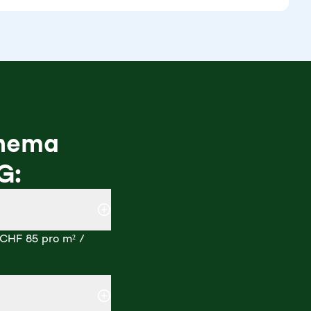
Thema
G:
 CHF 85 pro m² /