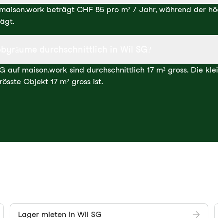
f maison.work beträgt CHF 85 pro m² / Jahr, während der h
ägt.
byräume durchschnittlich in Wil SG?
 auf maison.work sind durchschnittlich 17 m² gross. Die kle
össte Objekt 17 m² gross ist.
Lager mieten in Wil SG