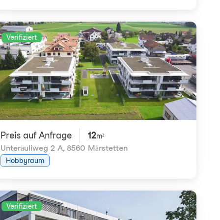
Verifiziert
Preis auf Anfrage
12
m²
Unteräuliweg 2 A
,
8560 Märstetten
Hobbyraum
Verifiziert