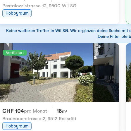
Pestalozzistrasse 12
,
9500 Wil SG
Hobbyraum
Keine weiteren Treffer in Wil SG. Wir ergänzen deine Suche mit
Deine Filter bleib
Verifiziert
CHF 104
18
pro Monat
m²
Braunauerstrasse 2
,
9512 Rossrüti
Hobbyraum