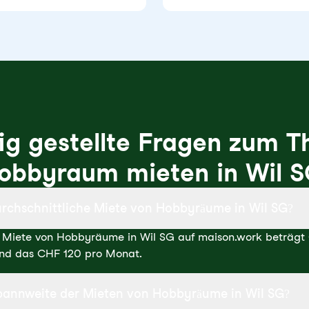
ig gestellte Fragen zum 
obbyraum mieten in Wil S
urchschnittliche Miete von Hobbyräume in Wil SG?
e Miete von Hobbyräume in Wil SG auf maison.work beträgt
ind das CHF 120 pro Monat.
 Spannweite der Mieten von Hobbyräume in Wil SG?