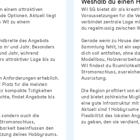
Weshalb du einen H
n einem attraktiven
Wil SG bietet dir als krea
e Optionen. Aktuell liegt
Voraussetzungen für die Ve
s Wil zu einem
verbindet zentrale Lage m
du regelmässig zwischen 
andbreite des Angebots
Gerade wenn zu Hause der 
ro m² und Jahr. Besonders
Sammlung fehlt, ist ein se
 und Jahr, während
dich voll entfalten, ohne 
s attraktiver Lage bis zu
Modellbau, Holzverarbeitu
Wil findest du Räumlichke
Stromanschluss, ausreiche
en Anforderungen erheblich.
Ausrüstung.
 Platz für die meisten
für kompakte Tätigkeiten
Die Region profitiert von 
chte, findet Angebote bis
und bietet zahlreiche Mögl
eine gute Infrastruktur mit
Aktuell sind 1 Hobbyräume 
, sondern auch die
Flexibilität des lokalen A
 Stromanschluss,
zu geben, den sie verdient
hbarkeit beeinflussen den
Nutzung deines Hobbyraums.