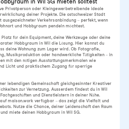
obbyraum in Wil SG mieten solltest
tive Privatperson oder Kleingewerbetreibende ideale
rwirklichung deiner Projekte. Die ostschweizer Stadt
it ausgezeichneter Verkehrsanbindung – perfekt, wenn
Wohnort und Hobbyraum pendeln möchtest.
Platz für dein Equipment, deine Werkzeuge oder deine
parater Hobbyraum in Wil die Lösung. Hier kannst du
dass deine Wohnung zum Lager wird. Ob Fotografie,
ng, Musikproduktion oder handwerkliche Tätigkeiten – in
iten mit den nötigen Ausstattungsmerkmalen wie
nd Licht und praktischem Zugang für sperrige
einer lebendigen Gemeinschaft gleichgesinnter Kreativer
ichkeiten zur Vernetzung. Ausserdem findest du in Wil
 Fachgeschäften und Dienstleistern in deiner Nähe.
auf maison.work verfügbar – das zeigt die Vielfalt und
ngebots. Nutze die Chance, deiner Leidenschaft den Raum
, und miete deinen Hobbyraum in Wil SG.