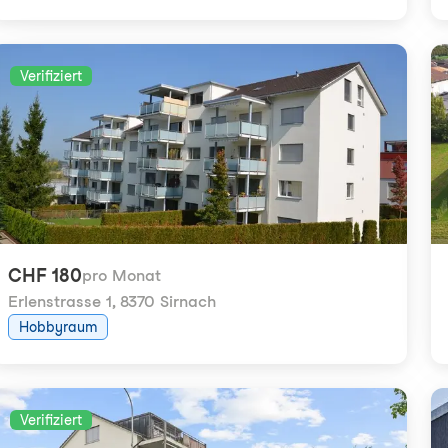
Verifiziert
CHF 180
pro Monat
Erlenstrasse 1
,
8370 Sirnach
Hobbyraum
Verifiziert