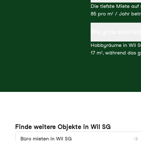
Die tiefste Miete au
85 pro m² / Jahr betr
Wie gross sind Hob
Hobbyräume in Wil SG
17 m², während das gr
Finde weitere Objekte in Wil SG
Büro mieten in Wil SG