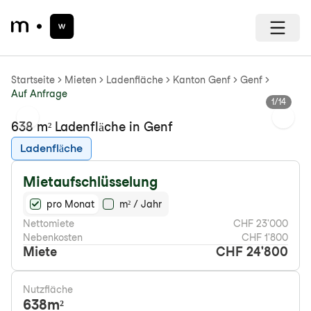
Startseite
Mieten
Ladenfläche
Kanton Genf
Genf
Auf Anfrage
1
/
14
Previous slide
Next s
638 m² Ladenfläche in Genf
Ladenfläche
Mietaufschlüsselung
pro Monat
m² / Jahr
Nettomiete
CHF 23'000
Nebenkosten
CHF 1'800
Miete
CHF 24'800
Nutzfläche
638
m²