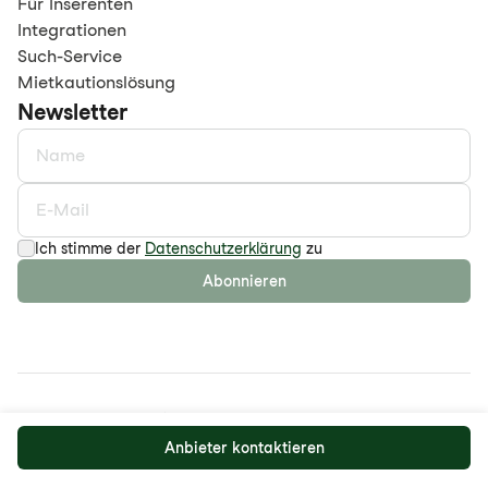
Für Inserenten
Integrationen
Such-Service
Mietkautionslösung
Newsletter
Ich stimme der
Datenschutzerklärung
zu
Abonnieren
©
2026
maison.work AG
Datenschutzerklärung
AGB
Anbieter kontaktieren