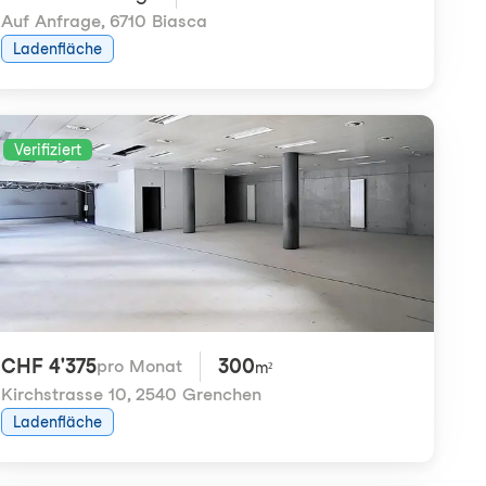
Auf Anfrage
,
6710 Biasca
Ladenfläche
Verifiziert
CHF 4'375
300
pro Monat
m²
Kirchstrasse 10
,
2540 Grenchen
Ladenfläche