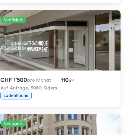
Verifiziert
CHF 1'500
110
pro Monat
m²
Auf Anfrage
,
3960 Siders
Ladenfläche
Verifiziert