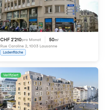
CHF 2'210
50
pro Monat
m²
Rue Caroline 2
,
1003 Lausanne
Ladenfläche
Verifiziert