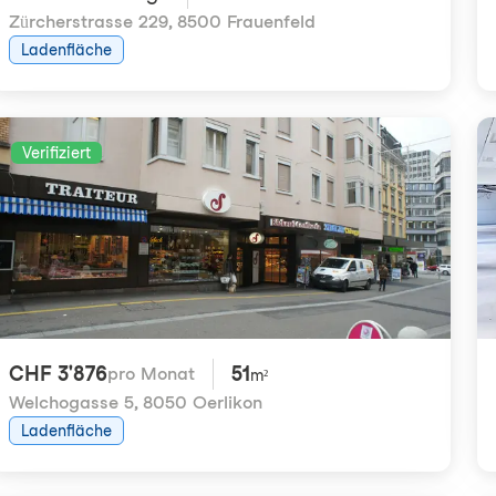
Zürcherstrasse 229
,
8500 Frauenfeld
Ladenfläche
Verifiziert
CHF 3'876
51
pro Monat
m²
Welchogasse 5
,
8050 Oerlikon
Ladenfläche