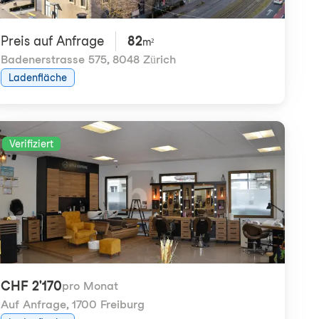
Preis auf Anfrage
82
m²
Badenerstrasse 575
,
8048 Zürich
Ladenfläche
Verifiziert
CHF 2'170
pro Monat
Auf Anfrage
,
1700 Freiburg