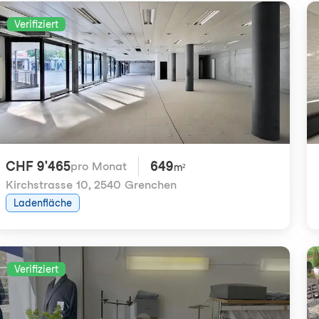
Verifiziert
CHF 9'465
649
pro Monat
m²
Kirchstrasse 10
,
2540 Grenchen
Ladenfläche
Verifiziert