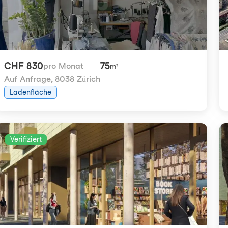
CHF 830
75
pro Monat
m²
Auf Anfrage
,
8038 Zürich
Ladenfläche
Verifiziert