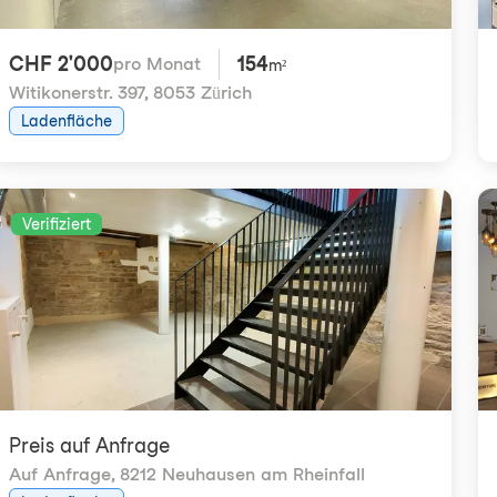
CHF 2'000
154
pro Monat
m²
Witikonerstr. 397
,
8053 Zürich
Ladenfläche
Verifiziert
Preis auf Anfrage
Auf Anfrage
,
8212 Neuhausen am Rheinfall