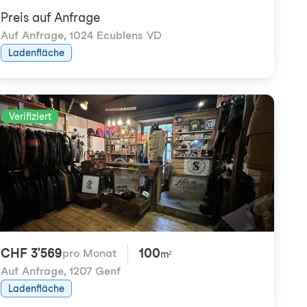
Preis auf Anfrage
Auf Anfrage
,
1024 Ecublens VD
Ladenfläche
Verifiziert
CHF 3'569
100
pro Monat
m²
Auf Anfrage
,
1207 Genf
Ladenfläche