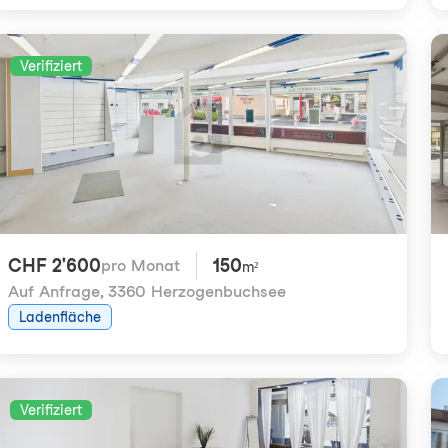
Verifiziert
CHF 2'600
150
pro Monat
m²
Auf Anfrage
,
3360 Herzogenbuchsee
Ladenfläche
Verifiziert