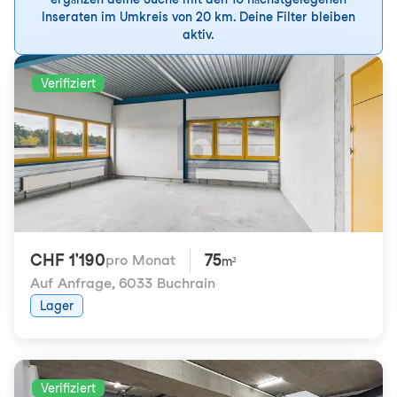
Inseraten im Umkreis von 20 km. Deine Filter bleiben
aktiv.
Verifiziert
CHF 1'190
75
pro Monat
m²
Auf Anfrage
,
6033 Buchrain
Lager
Verifiziert