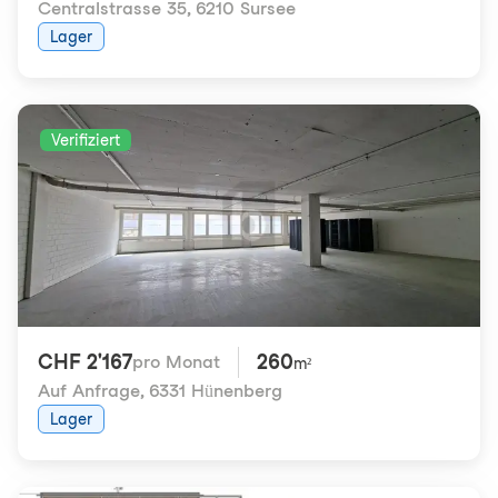
Centralstrasse 35
,
6210 Sursee
Lager
Verifiziert
CHF 2'167
260
pro Monat
m²
Auf Anfrage
,
6331 Hünenberg
Lager