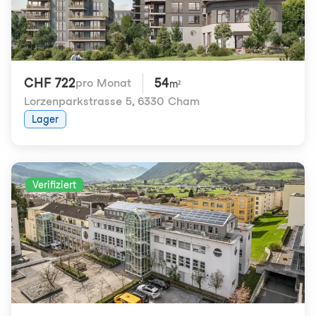
CHF 722
54
pro Monat
m²
Lorzenparkstrasse 5
,
6330 Cham
Lager
Verifiziert