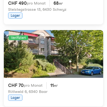
CHF 490
68
pro Monat
m²
Steistegstrasse 13
,
6430 Schwyz
Lager
Verifiziert
CHF 70
11
pro Monat
m²
Rütiweid 6
,
6340 Baar
Lager