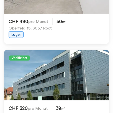
CHF 490
50
pro Monat
m²
Oberfeld 15
,
6037 Root
Lager
Verifiziert
CHF 320
39
pro Monat
m²