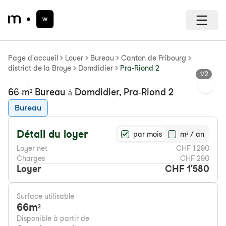
Page d'accueil
Louer
Bureau
Canton de Fribourg
district de la Broye
Domdidier
Pra-Riond 2
1
/
2
Previous slide
Next s
66 m² Bureau à Domdidier, Pra-Riond 2
Bureau
Détail du loyer
par mois
m² / an
Loyer net
CHF 1'290
Charges
CHF 290
Loyer
CHF 1'580
Surface utilisable
66
m²
Disponible à partir de