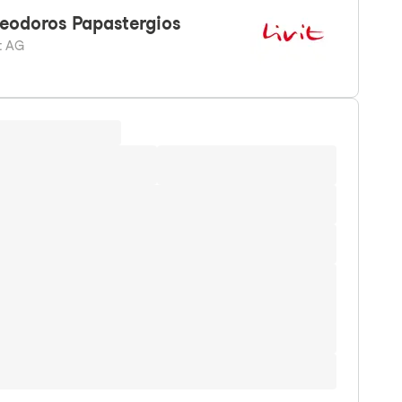
eodoros
Papastergios
it AG