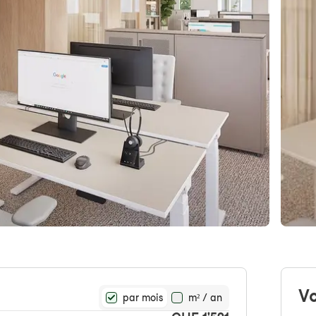
Vo
par mois
m² / an