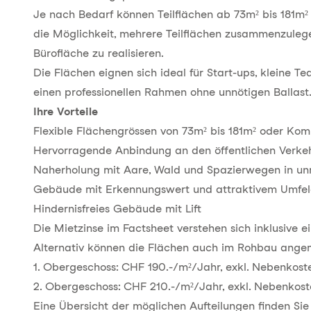
Je nach Bedarf können Teilflächen ab 73m² bis 181m²
die Möglichkeit, mehrere Teilflächen zusammenzule
Bürofläche zu realisieren.
Die Flächen eignen sich ideal für Start-ups, kleine
einen professionellen Rahmen ohne unnötigen Ballast
Ihre Vorteile
Flexible Flächengrössen von 73m² bis 181m² oder Kom
Hervorragende Anbindung an den öffentlichen Verke
Naherholung mit Aare, Wald und Spazierwegen in u
Gebäude mit Erkennungswert und attraktivem Umfe
Hindernisfreies Gebäude mit Lift
Die Mietzinse im Factsheet verstehen sich inklusive 
Alternativ können die Flächen auch im Rohbau ange
1. Obergeschoss: CHF 190.-/m²/Jahr, exkl. Nebenkost
2. Obergeschoss: CHF 210.-/m²/Jahr, exkl. Nebenkos
Eine Übersicht der möglichen Aufteilungen finden Si