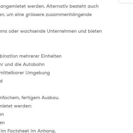
 angemietet werden. Alternativ besteht auch
gen, um eine grössere zusammenhängende
 Teams oder wachsende Unternehmen und bieten
.
bination mehrerer Einheiten
hr und die Autobahn
nmittelbarer Umgebung
ld
einfachem, fertigem Ausbau.
mietet werden:
en
ten
e im Factsheet im Anhang.