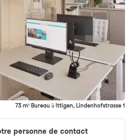
+ 2 images
73 m² Bureau à Ittigen, Lindenhofstrasse 1
tre personne de contact