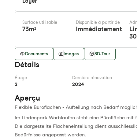
Loyer
Surface utilisable
Disponible à partir de
Adr
73
m²
Immédiatement
Li
30
Documents
Images
3D-Tour
Détails
Étage
Dernière rénovation
2
2024
Aperçu
Flexible Büroflächen - Aufteilung nach Bedarf möglic
Im Lindenpark Worblaufen steht eine Bürofläche mit f
Die dargestellte Flächeneinteilung dient ausschliessli
Bedürfnisse angepasst werden.