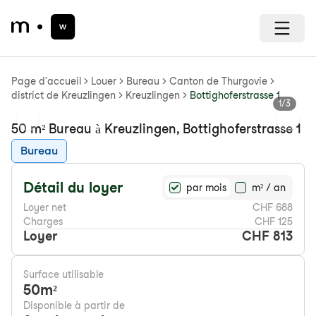
Page d'accueil
Louer
Bureau
Canton de Thurgovie
district de Kreuzlingen
Kreuzlingen
Bottighoferstrasse 1
1
/
3
Previous slide
Next s
50 m² Bureau à Kreuzlingen, Bottighoferstrasse 1
Bureau
Détail du loyer
par mois
m² / an
Loyer net
CHF 688
Charges
CHF 125
Loyer
CHF 813
Surface utilisable
50
m²
Disponible à partir de