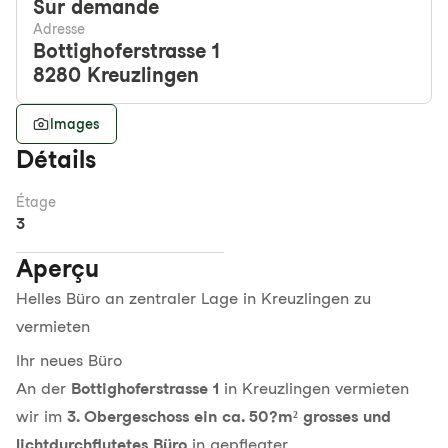
Sur demande
Adresse
Bottighoferstrasse 1
8280
Kreuzlingen
Images
Détails
Étage
3
Aperçu
Helles Büro an zentraler Lage in Kreuzlingen zu
vermieten
Ihr neues Büro
An der
Bottighoferstrasse 1
in Kreuzlingen vermieten
wir im
3. Obergeschoss ein ca. 50?m² grosses und
lichtdurchflutetes Büro
in gepflegter