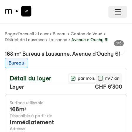
Page d'accueil
Louer
Bureau
Canton de Vaud
District de Lausanne
Lausanne
Avenue d'Ouchy 61
1
/
6
Previous slide
Next s
168 m² Bureau à Lausanne, Avenue d'Ouchy 61
Bureau
Détail du loyer
par mois
m² / an
Loyer
CHF 6'300
Surface utilisable
168
m²
Disponible à partir de
Immédiatement
Adresse