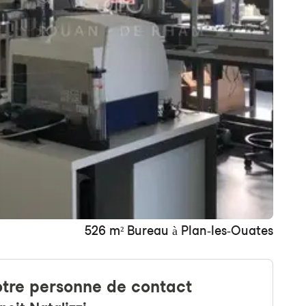
+ 4 images
526 m² Bureau à Plan-les-Ouates
tre personne de contact