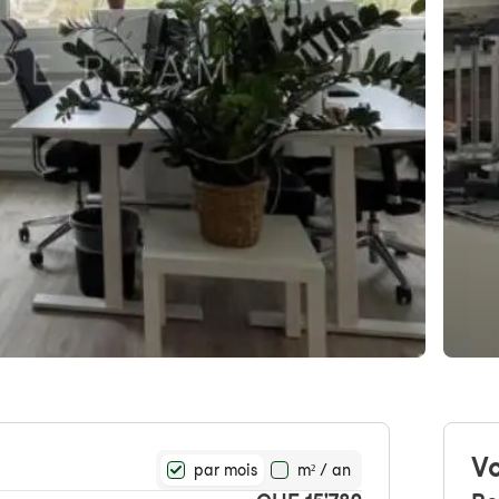
Vo
par mois
m² / an