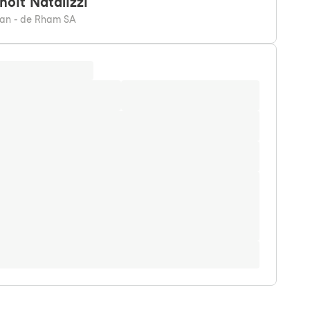
noit
Natalizzi
an - de Rham SA