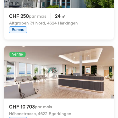
CHF 250
24
par mois
m²
Altgraben 31 Nord
,
4624 Härkingen
Bureau
Vérifié
CHF 10'703
par mois
Höhenstrasse
,
4622 Egerkingen