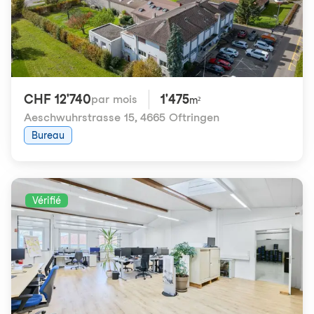
CHF 12'740
1'475
par mois
m²
Aeschwuhrstrasse 15
,
4665 Oftringen
Bureau
Vérifié