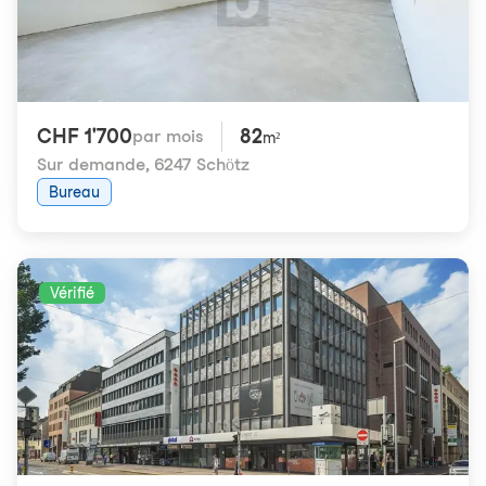
CHF 1'700
82
par mois
m²
Sur demande
,
6247 Schötz
Bureau
Vérifié