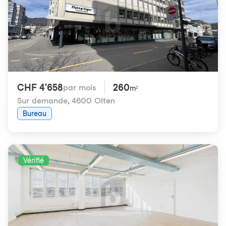
CHF 4'658
260
par mois
m²
Sur demande
,
4600 Olten
Bureau
Vérifié