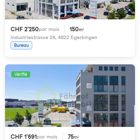
CHF 2'250
150
par mois
m²
Industriestrasse 28
,
4622 Egerkingen
Bureau
Vérifié
CHF 1'691
75
par mois
m²