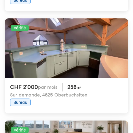
Bureau
Vérifié
CHF 2'000
256
par mois
m²
Sur demande
,
4625 Oberbuchsiten
Bureau
Vérifié