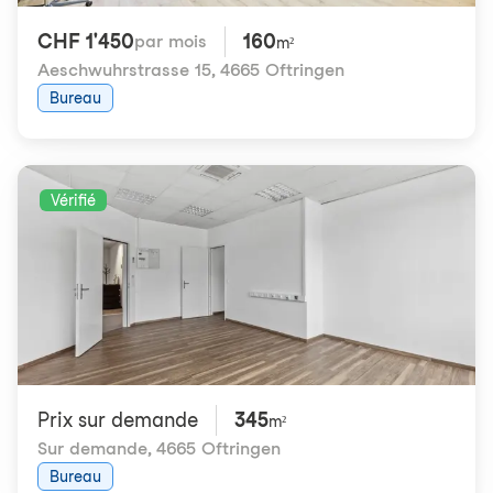
CHF 1'450
160
par mois
m²
Aeschwuhrstrasse 15
,
4665 Oftringen
Bureau
Vérifié
Prix ​​sur demande
345
m²
Sur demande
,
4665 Oftringen
Bureau