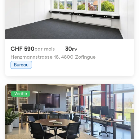
CHF 590
30
par mois
m²
Henzmannstrasse 18
,
4800 Zofingue
Bureau
Vérifié