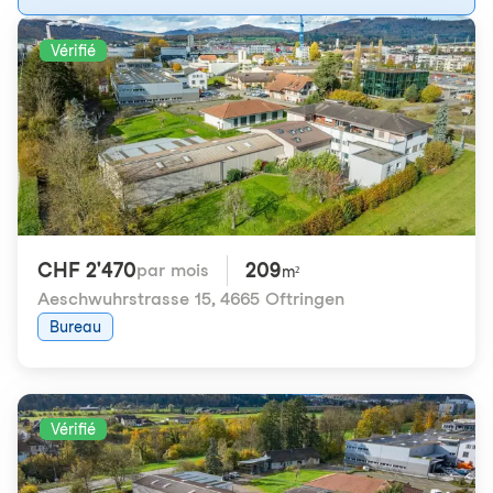
Vérifié
CHF 2'470
209
par mois
m²
Aeschwuhrstrasse 15
,
4665 Oftringen
Bureau
Vérifié