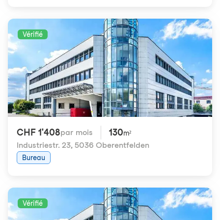
Vérifié
CHF 1'408
130
par mois
m²
Industriestr. 23
,
5036 Oberentfelden
Bureau
Vérifié