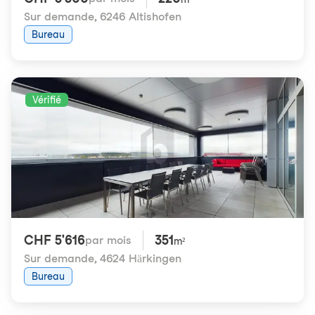
Sur demande
,
6246 Altishofen
Bureau
Vérifié
CHF 5'616
351
par mois
m²
Sur demande
,
4624 Härkingen
Bureau