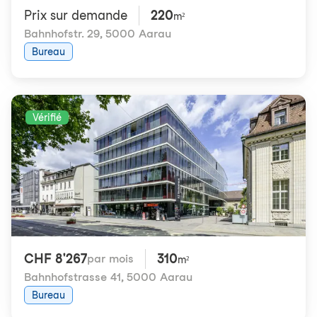
Prix ​​sur demande
220
m²
Bahnhofstr. 29
,
5000 Aarau
Bureau
Vérifié
CHF 8'267
310
par mois
m²
Bahnhofstrasse 41
,
5000 Aarau
Bureau