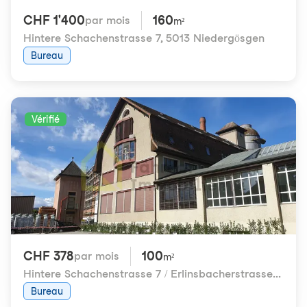
CHF 1'400
160
par mois
m²
Hintere Schachenstrasse 7
,
5013 Niedergösgen
Bureau
Vérifié
CHF 378
100
par mois
m²
Hintere Schachenstrasse 7 / Erlinsbacherstrasse 22
,
50
Bureau