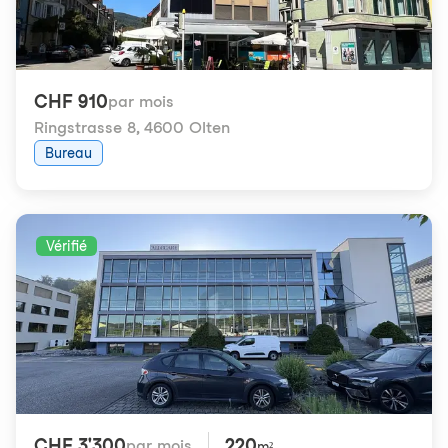
CHF 910
par mois
Ringstrasse 8
,
4600 Olten
Bureau
Vérifié
CHF 3'300
220
par mois
m²