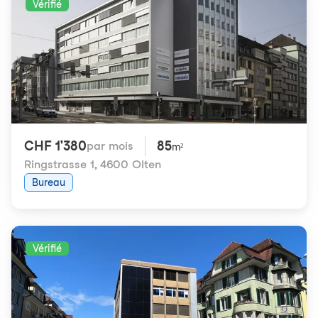
Vérifié
CHF 1'380
85
par mois
m²
Ringstrasse 1
,
4600 Olten
Bureau
Vérifié