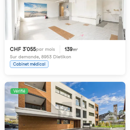
CHF 3'055
139
par mois
m²
Sur demande
,
8953 Dietikon
Cabinet médical
Vérifié