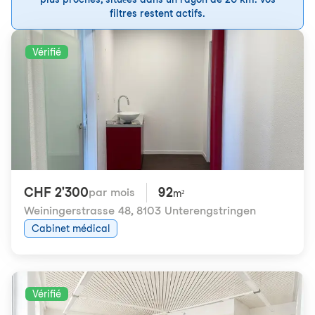
filtres restent actifs.
Vérifié
CHF 2'300
92
par mois
m²
Weiningerstrasse 48
,
8103 Unterengstringen
Cabinet médical
Vérifié