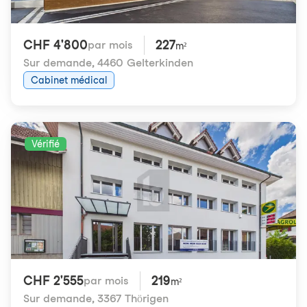
CHF 4'800
227
par mois
m²
Sur demande
,
4460 Gelterkinden
Cabinet médical
Vérifié
CHF 2'555
219
par mois
m²
Sur demande
,
3367 Thörigen