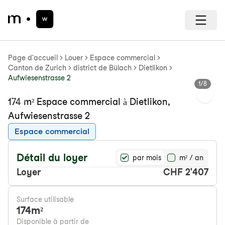
Page d'accueil
Louer
Espace commercial
Canton de Zurich
district de Bülach
Dietlikon
Aufwiesenstrasse 2
1
/
8
Previous slide
Next s
174 m² Espace commercial à Dietlikon,
Aufwiesenstrasse 2
Espace commercial
Détail du loyer
par mois
m² / an
Loyer
CHF 2'407
Surface utilisable
174
m²
Disponible à partir de