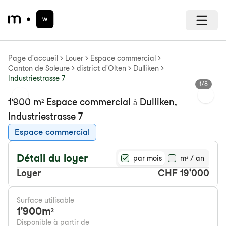
Page d'accueil
Louer
Espace commercial
Canton de Soleure
district d'Olten
Dulliken
Industriestrasse 7
1
/
8
Previous slide
Next s
1'900 m² Espace commercial à Dulliken,
Industriestrasse 7
Espace commercial
Détail du loyer
par mois
m² / an
Loyer
CHF 19'000
Surface utilisable
1'900
m²
Disponible à partir de