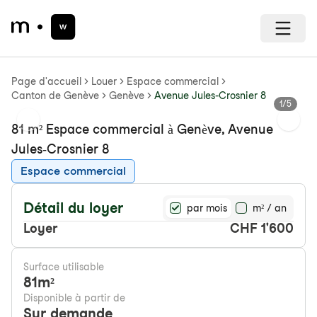
Page d'accueil
Louer
Espace commercial
Canton de Genève
Genève
Avenue Jules-Crosnier 8
1
/
5
Previous slide
Next s
81 m² Espace commercial à Genève, Avenue
Jules-Crosnier 8
Espace commercial
Détail du loyer
par mois
m² / an
Loyer
CHF 1'600
Surface utilisable
81
m²
Disponible à partir de
Sur demande