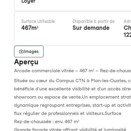
Loyer
Surface utilisable
Disponible à partir de
Adr
467
m²
Sur demande
Ch
12
Images
Aperçu
Arcade commerciale vitrée – 467 m² – Rez-de-chaus
Située au cœur du Campus CTN à Plan-les-Ouates, ce
bénéficie d’une excellente visibilité et d’un accès dir
showroom ou espace de vente.Un emplacement strat
dynamique regroupant entreprises, start-up et activit
flux régulier de professionnels et visiteurs.Surface
Rez-de-chaussée : env. 467 m²
Grande façade vitrée offrant visibilité et luminosité