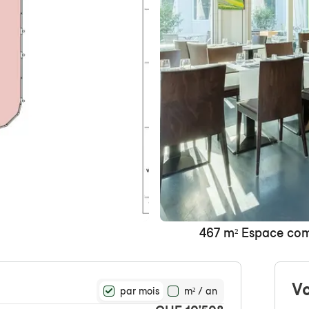
467 m² Espace com
Vo
par mois
m² / an