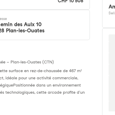
CHF 10'508
Am
Swi
esse
emin des Aulx 10
28
Plan-les-Ouates
sée – Plan-les-Ouates (CTN)
tte surface en rez-de-chaussée de 467 m²
ect, idéale pour une activité commerciale,
égiquePositionnée dans un environnement
és technologiques, cette arcade profite d’un