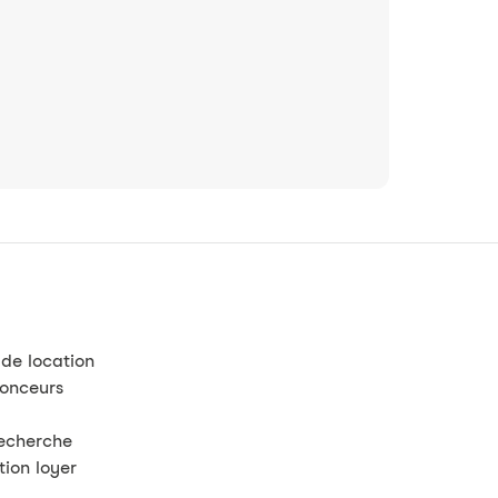
 de location
nonceurs
recherche
tion loyer