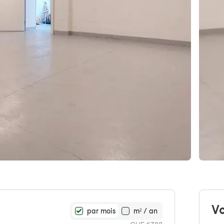
Vo
par mois
m² / an