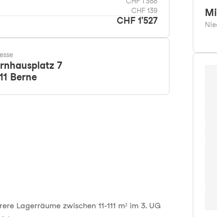
CHF 1'388
CHF 139
Mi
CHF 1'527
Nie
esse
rnhausplatz 7
11
Berne
rere Lagerräume zwischen 11-111 m² im 3. UG