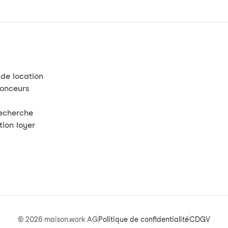
 de location
nonceurs
recherche
tion loyer
©
2026
maison.work AG
Politique de confidentialité
CDGV