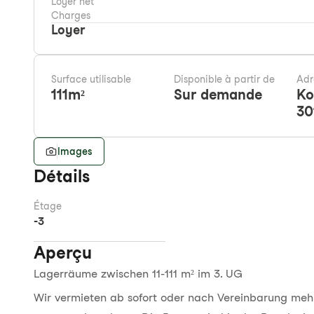
Loyer net
Charges
Loyer
Surface utilisable
Disponible à partir de
Adr
111
m²
Sur demande
Ko
30
Images
Détails
Étage
-3
Aperçu
Lagerräume zwischen 11-111 m² im 3. UG
Wir vermieten ab sofort oder nach Vereinbarung meh