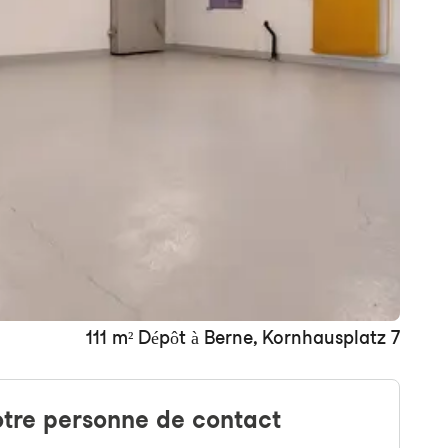
+ 2 images
111 m² Dépôt à Berne, Kornhausplatz 7
tre personne de contact