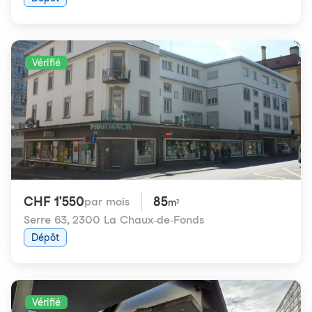
Vérifié
CHF 1'550
85
par mois
m²
Serre 63
,
2300 La Chaux-de-Fonds
Dépôt
Vérifié