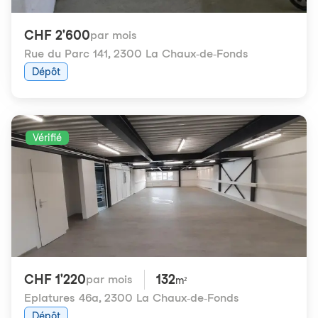
CHF 2'600
par mois
Rue du Parc 141
,
2300 La Chaux-de-Fonds
Dépôt
Vérifié
CHF 1'220
132
par mois
m²
Eplatures 46a
,
2300 La Chaux-de-Fonds
Dépôt