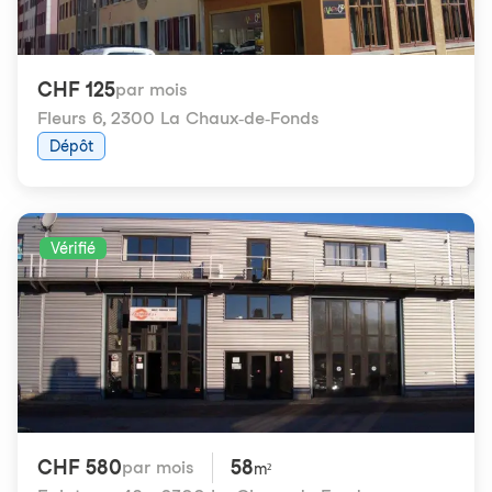
CHF 125
par mois
Fleurs 6
,
2300 La Chaux-de-Fonds
Dépôt
Vérifié
CHF 580
58
par mois
m²