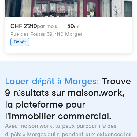
CHF 2'210
50
par mois
m²
Rue des Fossés 39
,
1110 Morges
Dépôt
Louer dépôt à Morges:
Trouve
9 résultats sur maison.work,
la plateforme pour
l'immobilier commercial.
Avec maison.work, tu peux parcourir 9 des
dépôts à Morges qui répondent aux exigences les