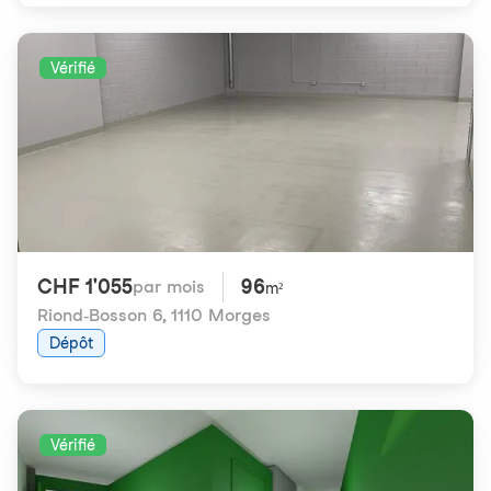
Vérifié
CHF 1'055
96
par mois
m²
Riond-Bosson 6
,
1110 Morges
Dépôt
Vérifié