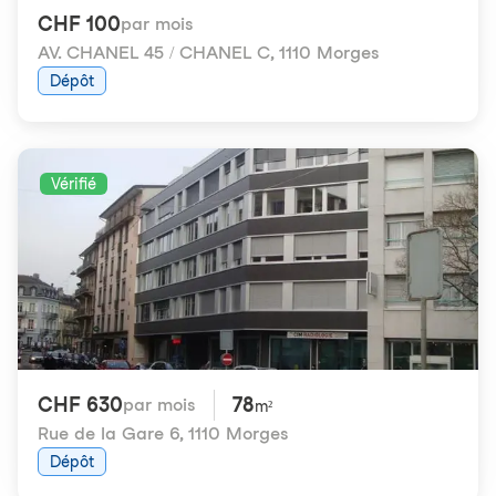
CHF 100
par mois
AV. CHANEL 45 / CHANEL C
,
1110 Morges
Dépôt
Vérifié
CHF 630
78
par mois
m²
Rue de la Gare 6
,
1110 Morges
Dépôt