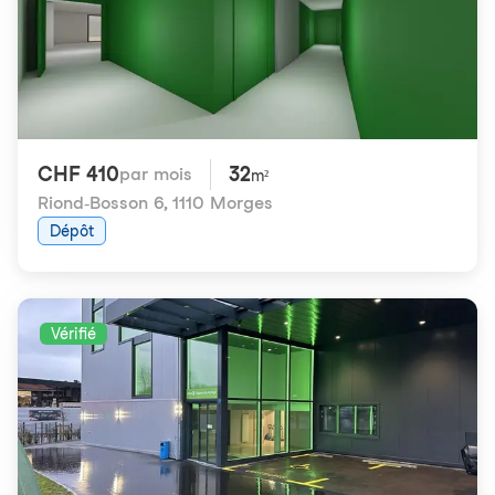
CHF 410
32
par mois
m²
Riond-Bosson 6
,
1110 Morges
Dépôt
Vérifié