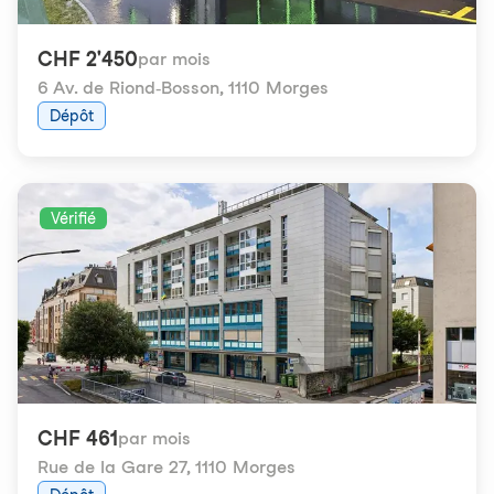
CHF 2'450
par mois
6 Av. de Riond-Bosson
,
1110 Morges
Dépôt
Vérifié
CHF 461
par mois
Rue de la Gare 27
,
1110 Morges