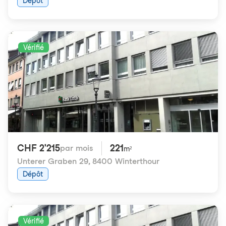
Dépôt
Vérifié
CHF 2'215
221
par mois
m²
Unterer Graben 29
,
8400 Winterthour
Dépôt
Vérifié