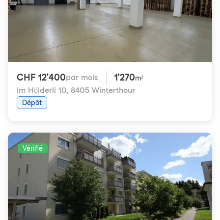
CHF 12'400
1'270
par mois
m²
Im Hölderli 10
,
8405 Winterthour
Dépôt
Vérifié