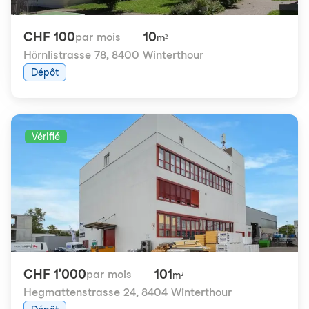
CHF 100
10
par mois
m²
Hörnlistrasse 78
,
8400 Winterthour
Dépôt
Vérifié
CHF 1'000
101
par mois
m²
Hegmattenstrasse 24
,
8404 Winterthour