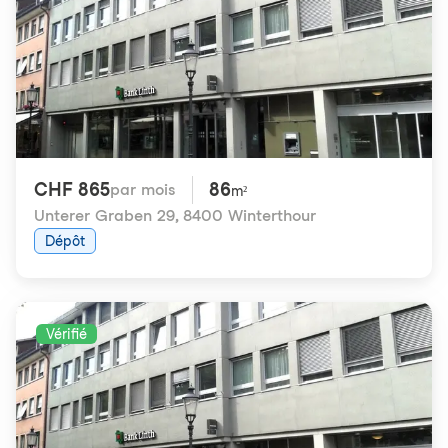
CHF 865
86
par mois
m²
Unterer Graben 29
,
8400 Winterthour
Dépôt
Vérifié