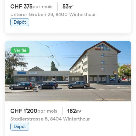
CHF 375
53
par mois
m²
Unterer Graben 29
,
8400 Winterthour
Dépôt
Vérifié
CHF 1'200
162
par mois
m²
Stadlerstrasse 5
,
8404 Winterthour
Dépôt