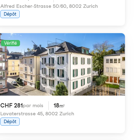
Alfred Escher-Strasse 50/60
,
8002 Zurich
Dépôt
Vérifié
CHF 281
18
par mois
m²
Lavaterstrasse 45
,
8002 Zurich
Dépôt