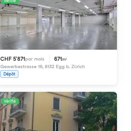
Vérifié
CHF 5'871
671
par mois
m²
Gewerbestrasse 16
,
8132 Egg b. Zürich
Dépôt
Vérifié