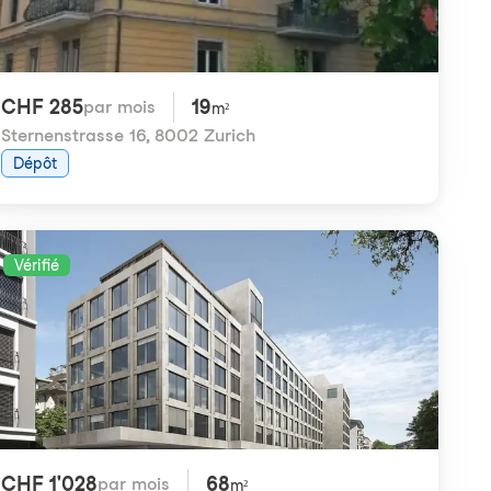
CHF 285
19
par mois
m²
Sternenstrasse 16
,
8002 Zurich
Dépôt
Vérifié
CHF 1'028
68
par mois
m²