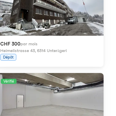
CHF 300
par mois
Heimelistrasse 43
,
6314 Unterägeri
Dépôt
Vérifié