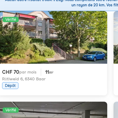
un rayon de 20 km. Vos filt
Vérifié
CHF 70
11
par mois
m²
Rütiweid 6
,
6340 Baar
Dépôt
Vérifié