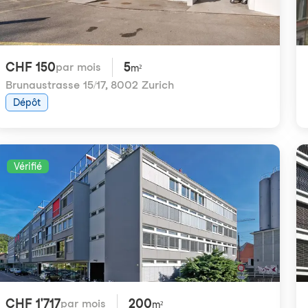
CHF 150
5
par mois
m²
Brunaustrasse 15/17
,
8002 Zurich
Dépôt
Vérifié
CHF 1'717
200
par mois
m²