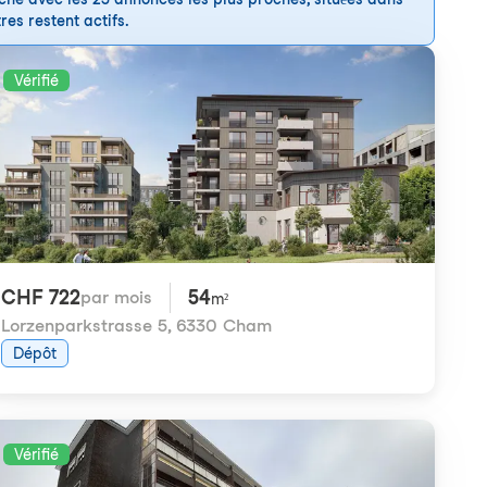
res restent actifs.
Vérifié
CHF 722
54
par mois
m²
Lorzenparkstrasse 5
,
6330 Cham
Dépôt
Vérifié