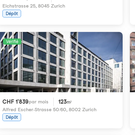
Eichstrasse 25
,
8045 Zurich
Dépôt
Vérifié
CHF 1'839
123
par mois
m²
Alfred Escher-Strasse 50/60
,
8002 Zurich
Dépôt