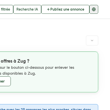
filtrée
Recherche IA
Publiez une annonce
 offres à Zug ?
 sur le bouton ci-dessous pour enlever les
res disponibles à Zug.
her
che avec les 23 annonces les plus proches, situées dans