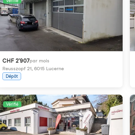
Vérifié
CHF 2'907
par mois
Reusszopf 21
,
6015 Lucerne
Dépôt
Vérifié