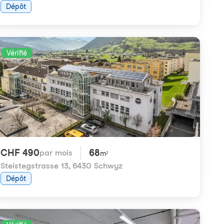
Dépôt
Vérifié
CHF 490
68
par mois
m²
Steistegstrasse 13
,
6430 Schwyz
Dépôt