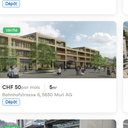
Dépôt
Vérifié
CHF 50
5
par mois
m²
Bahnhofstrasse 6
,
5630 Muri AG
Dépôt