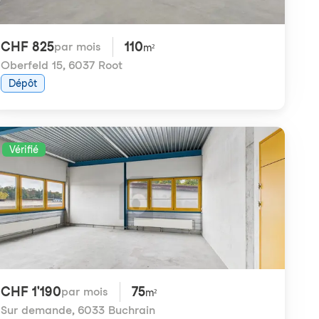
CHF 825
110
par mois
m²
Oberfeld 15
,
6037 Root
Dépôt
Vérifié
CHF 1'190
75
par mois
m²
Sur demande
,
6033 Buchrain