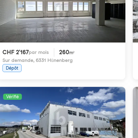
CHF 2'167
260
par mois
m²
Sur demande
,
6331 Hünenberg
Dépôt
Vérifié