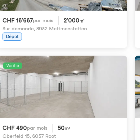
CHF 16'667
2'000
par mois
m²
Sur demande
,
8932 Mettmenstetten
Dépôt
Vérifié
CHF 490
50
par mois
m²
Oberfeld 15
,
6037 Root