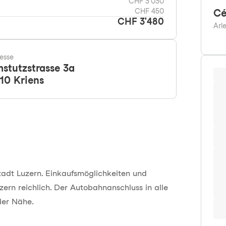
CHF 3'030
CHF 450
Cé
CHF 3'480
Arl
esse
stutzstrasse 3a
10
Kriens
adt Luzern. Einkaufsmöglichkeiten und
zern reichlich. Der Autobahnanschluss in alle
der Nähe.