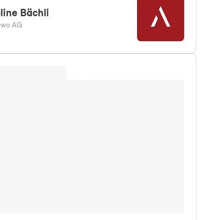
line
Bächli
ewo AG