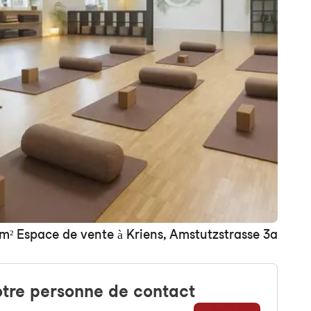
+ 3 images
m² Espace de vente à Kriens, Amstutzstrasse 3a
tre personne de contact