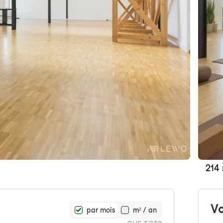
214 
Vo
par mois
m² / an