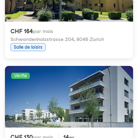
CHF 164
par mois
Schwandenholzstrasse 204
,
8046 Zurich
Salle de loisirs
Vérifié
CHF 130
14
par mois
m²