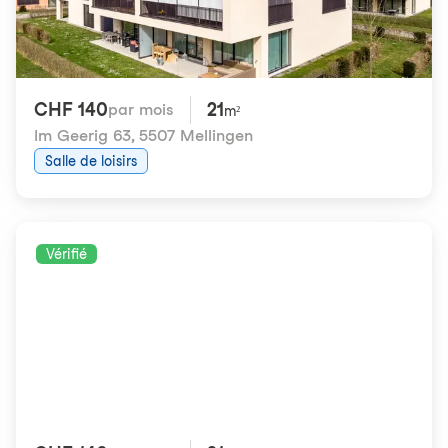
CHF 140
21
par mois
m²
Im Geerig 63
,
5507 Mellingen
Salle de loisirs
Vérifié