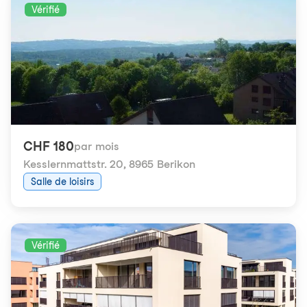
Vérifié
CHF 180
par mois
Kesslernmattstr. 20
,
8965 Berikon
Salle de loisirs
Vérifié