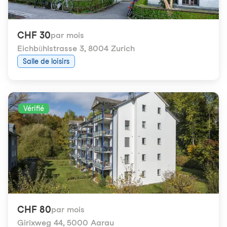
CHF 30
par mois
Eichbühlstrasse 3
,
8004 Zurich
Salle de loisirs
Vérifié
CHF 80
par mois
Girixweg 44
,
5000 Aarau