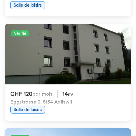
Salle de loisirs
Vérifié
CHF 120
14
par mois
m²
Eggstrasse 9
,
8134 Adliswil
Salle de loisirs