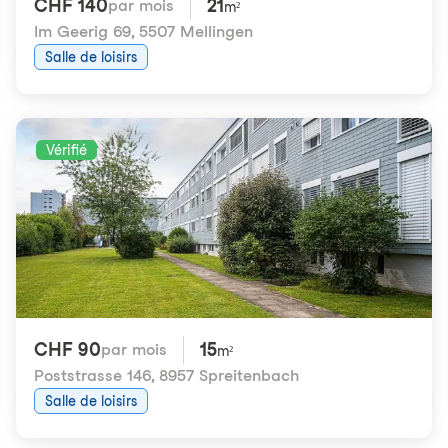
CHF 140
21
par mois
m²
Im Geerig 69
,
5507 Mellingen
Salle de loisirs
Vérifié
CHF 90
15
par mois
m²
Poststrasse 146
,
8957 Spreitenbach
Salle de loisirs