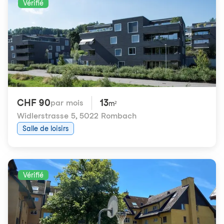
Vérifié
CHF 90
13
par mois
m²
Widlerstrasse 5
,
5022 Rombach
Salle de loisirs
Vérifié