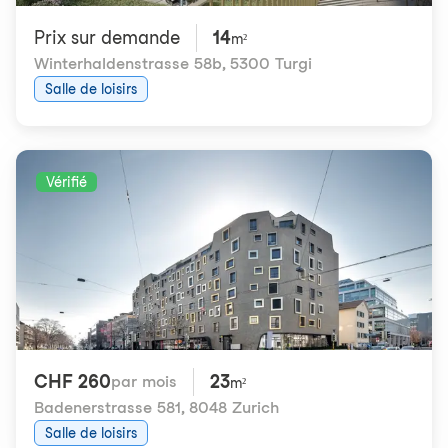
Prix ​​sur demande
14
m²
Winterhaldenstrasse 58b
,
5300 Turgi
Salle de loisirs
Vérifié
CHF 260
23
par mois
m²
Badenerstrasse 581
,
8048 Zurich
Salle de loisirs