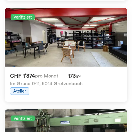
Verifiziert
CHF 1'874
173
pro Monat
m²
Im Grund 9/11
,
5014 Gretzenbach
Atelier
Verifiziert