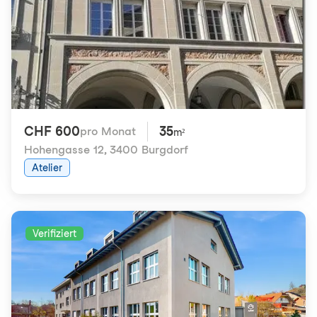
CHF 600
35
pro Monat
m²
Hohengasse 12
,
3400 Burgdorf
Atelier
Verifiziert