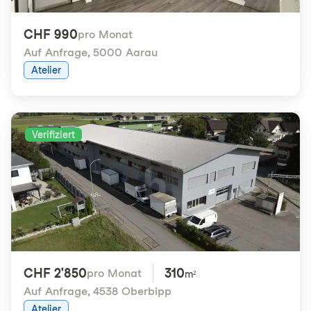
CHF 990
pro Monat
Auf Anfrage
,
5000 Aarau
Atelier
Verifiziert
CHF 2'850
310
pro Monat
m²
Auf Anfrage
,
4538 Oberbipp
Atelier