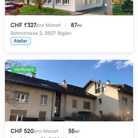
CHF 1'327
87
pro Monat
m²
Rohrstrasse 2
,
3507 Biglen
Atelier
Verifiziert
CHF 520
55
pro Monat
m²