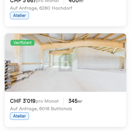
CHF 3'667
400
pro Monat
m²
Auf Anfrage
,
6280 Hochdorf
Atelier
Verifiziert
CHF 3'019
345
pro Monat
m²
Auf Anfrage
,
6018 Buttisholz
Atelier