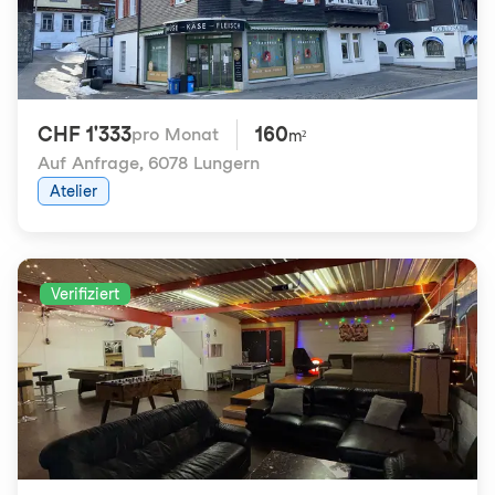
CHF 1'333
160
pro Monat
m²
Auf Anfrage
,
6078 Lungern
Atelier
Verifiziert