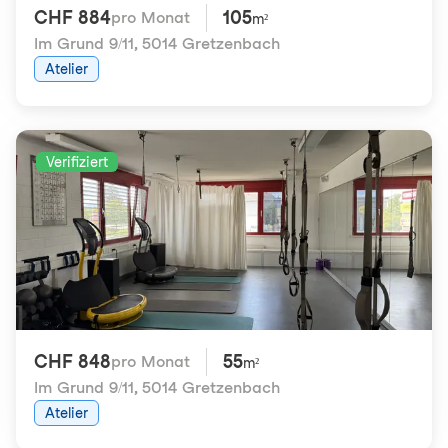
CHF 884
105
pro Monat
m²
Im Grund 9/11
,
5014 Gretzenbach
Atelier
Verifiziert
CHF 848
55
pro Monat
m²
Im Grund 9/11
,
5014 Gretzenbach
Atelier