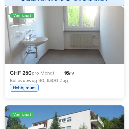
Verifiziert
CHF 250
16
pro Monat
m²
Bellevueweg 40
,
6300 Zug
Hobbyraum
Verifiziert