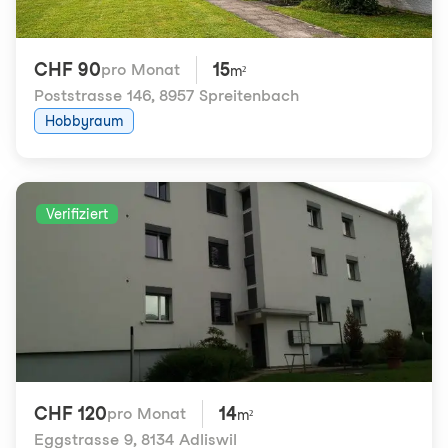
CHF 90
15
pro Monat
m²
Poststrasse 146
,
8957 Spreitenbach
Hobbyraum
Verifiziert
CHF 120
14
pro Monat
m²
Eggstrasse 9
,
8134 Adliswil