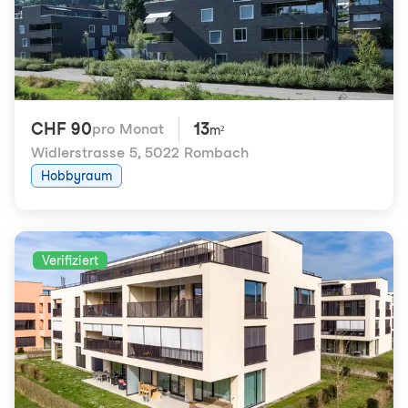
CHF 90
13
pro Monat
m²
Widlerstrasse 5
,
5022 Rombach
Hobbyraum
Verifiziert