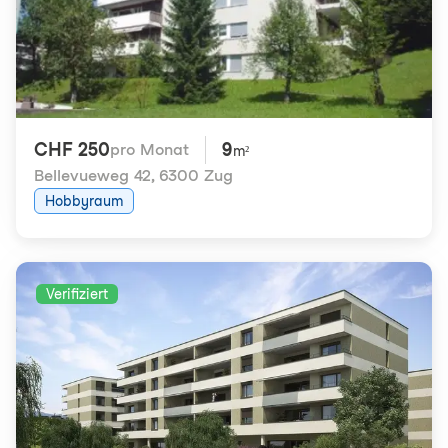
CHF 250
9
pro Monat
m²
Bellevueweg 42
,
6300 Zug
Hobbyraum
Verifiziert