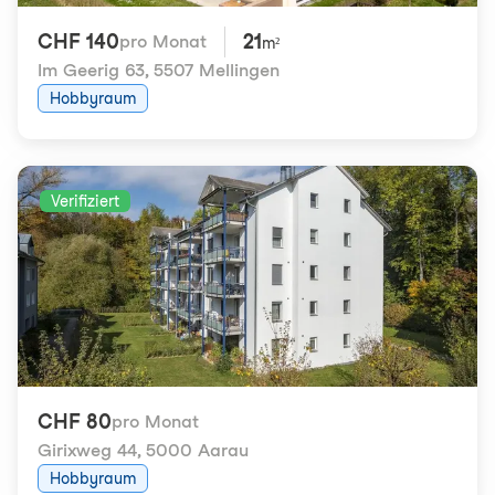
CHF 140
21
pro Monat
m²
Im Geerig 63
,
5507 Mellingen
Hobbyraum
Verifiziert
CHF 80
pro Monat
Girixweg 44
,
5000 Aarau
Hobbyraum