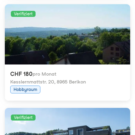
Verifiziert
CHF 180
pro Monat
Kesslernmattstr. 20
,
8965 Berikon
Hobbyraum
Verifiziert