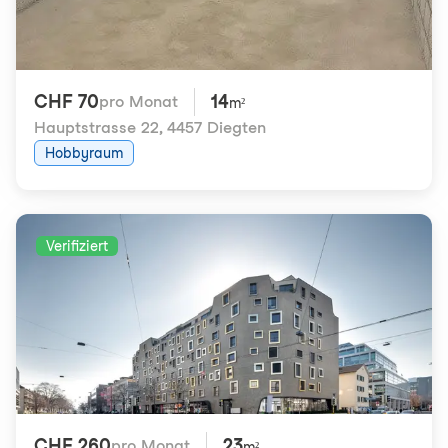
CHF 70
14
pro Monat
m²
Hauptstrasse 22
,
4457 Diegten
Hobbyraum
Verifiziert
CHF 260
23
pro Monat
m²