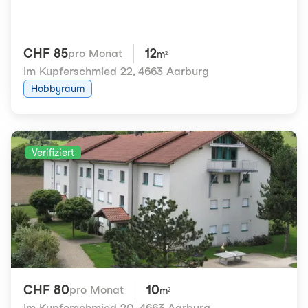
CHF 85
12
pro Monat
m²
Im Kupferschmied 22
,
4663 Aarburg
Hobbyraum
Verifiziert
CHF 80
10
pro Monat
m²
Im Kupferschmied 20
,
4663 Aarburg