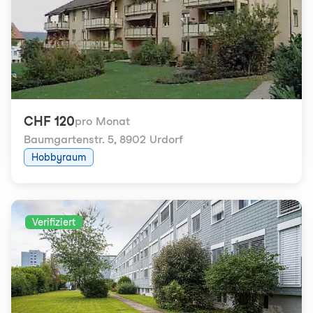
CHF 120
pro Monat
Baumgartenstr. 5
,
8902 Urdorf
Hobbyraum
Verifiziert