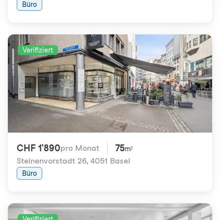
Büro
Verifiziert
CHF 1'890
75
pro Monat
m²
Steinenvorstadt 26
,
4051 Basel
Büro
Verifiziert