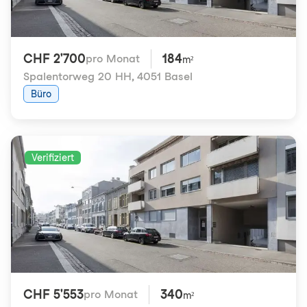
CHF 2'700
184
pro Monat
m²
Spalentorweg 20 HH
,
4051 Basel
Büro
Verifiziert
CHF 5'553
340
pro Monat
m²