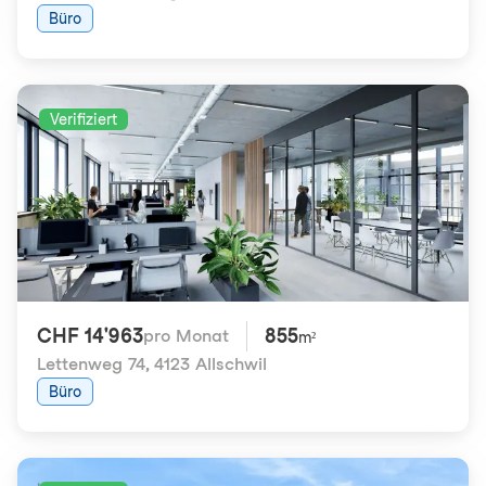
Büro
Verifiziert
CHF 14'963
855
pro Monat
m²
Lettenweg 74
,
4123 Allschwil
Büro