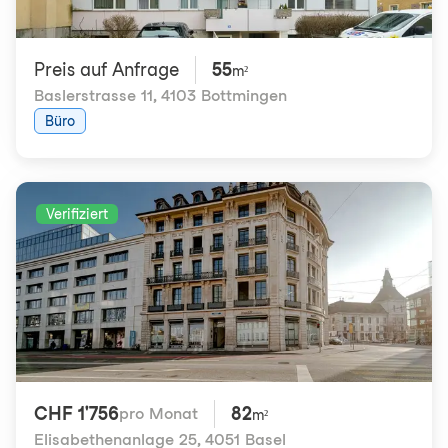
Preis auf Anfrage
55
m²
Baslerstrasse 11
,
4103 Bottmingen
Büro
Verifiziert
CHF 1'756
82
pro Monat
m²
Elisabethenanlage 25
,
4051 Basel