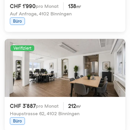
CHF 1'990
138
pro Monat
m²
Auf Anfrage
,
4102 Binningen
Büro
Verifiziert
CHF 3'887
212
pro Monat
m²
Haupstrasse 62
,
4102 Binningen
Büro