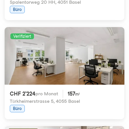
Spalentorweg 20 HH
,
4051 Basel
Büro
Verifiziert
CHF 2'224
157
pro Monat
m²
Türkheimerstrasse 5
,
4055 Basel
Büro