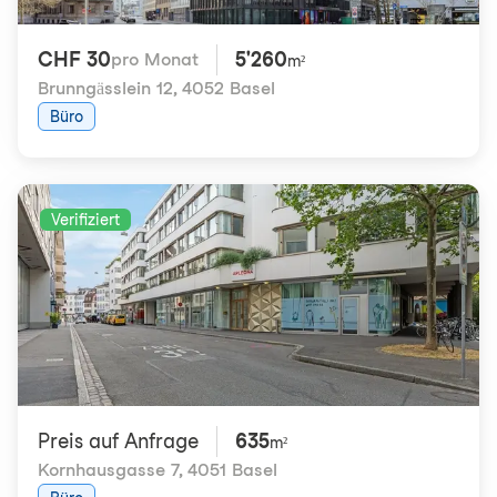
CHF 30
5'260
pro Monat
m²
Brunngässlein 12
,
4052 Basel
Büro
Verifiziert
Preis auf Anfrage
635
m²
Kornhausgasse 7
,
4051 Basel