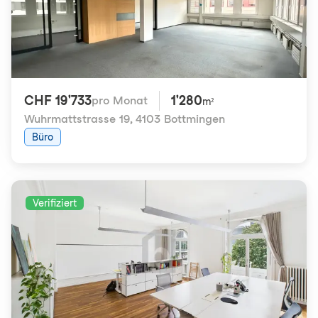
CHF 19'733
1'280
pro Monat
m²
Wuhrmattstrasse 19
,
4103 Bottmingen
Büro
Verifiziert