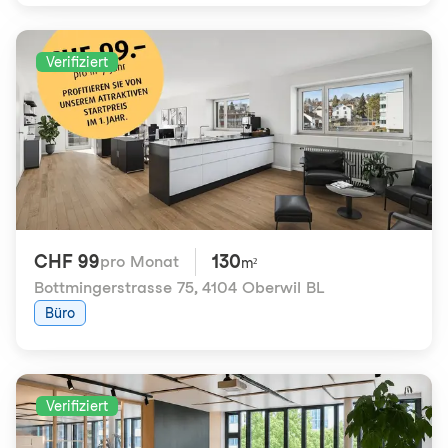
Verifiziert
CHF 99
130
pro Monat
m²
Bottmingerstrasse 75
,
4104 Oberwil BL
Büro
Verifiziert