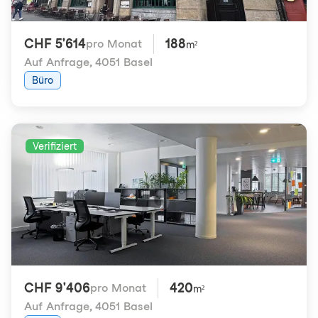
CHF 5'614
188
pro Monat
m²
Auf Anfrage
,
4051 Basel
Büro
Verifiziert
CHF 9'406
420
pro Monat
m²
Auf Anfrage
,
4051 Basel