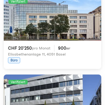
Verifiziert
CHF 20'250
900
pro Monat
m²
Elisabethenanlage 11
,
4051 Basel
Büro
Verifiziert