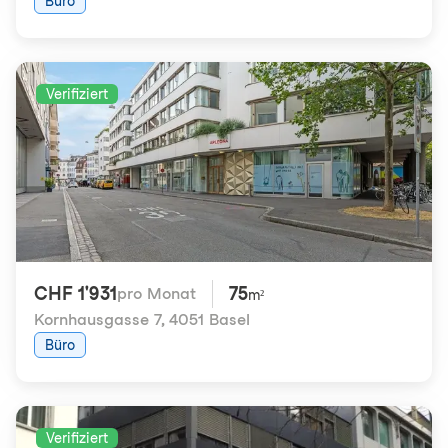
Büro
Verifiziert
CHF 1'931
75
pro Monat
m²
Kornhausgasse 7
,
4051 Basel
Büro
Verifiziert