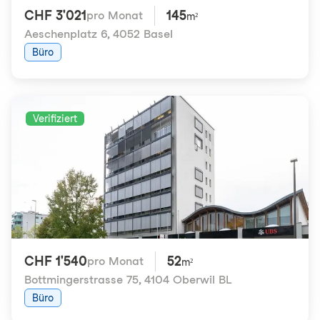
CHF 3'021
145
pro Monat
m²
Aeschenplatz 6
,
4052 Basel
Büro
Verifiziert
CHF 1'540
52
pro Monat
m²
Bottmingerstrasse 75
,
4104 Oberwil BL
Büro