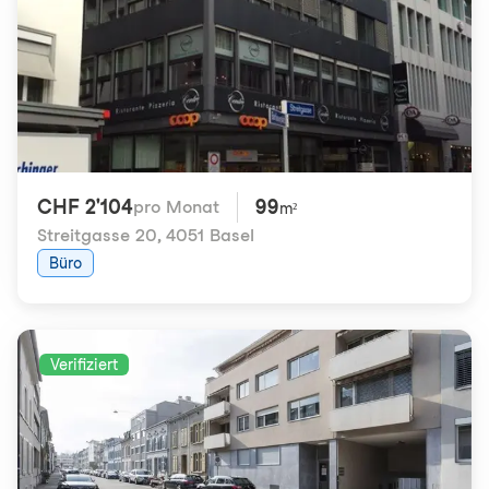
CHF 2'104
99
pro Monat
m²
Streitgasse 20
,
4051 Basel
Büro
Verifiziert