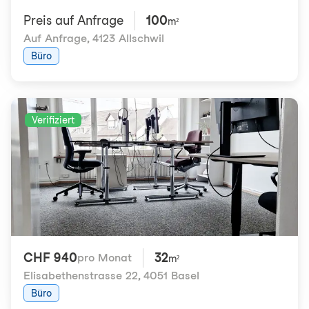
Preis auf Anfrage
100
m²
Auf Anfrage
,
4123 Allschwil
Büro
Verifiziert
CHF 940
32
pro Monat
m²
Elisabethenstrasse 22
,
4051 Basel
Büro