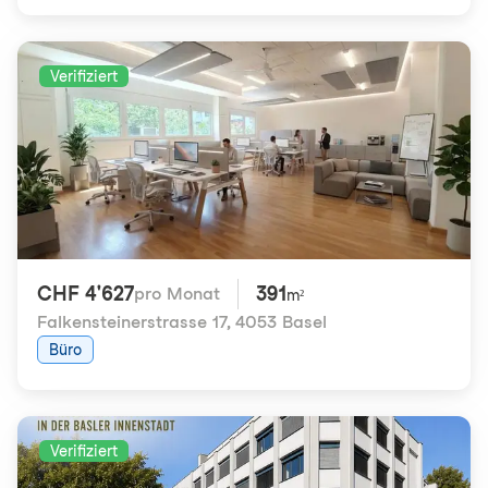
Verifiziert
CHF 4'627
391
pro Monat
m²
Falkensteinerstrasse 17
,
4053 Basel
Büro
Verifiziert