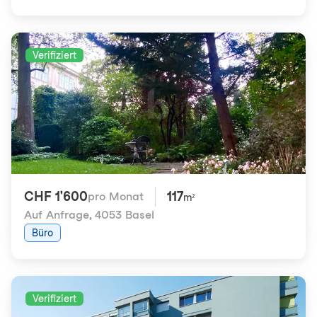
Verifiziert
CHF 1'600
117
pro Monat
m²
Auf Anfrage
,
4053 Basel
Büro
Verifiziert