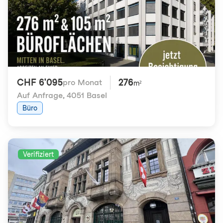
CHF 6'095
276
pro Monat
m²
Auf Anfrage
,
4051 Basel
Büro
Verifiziert