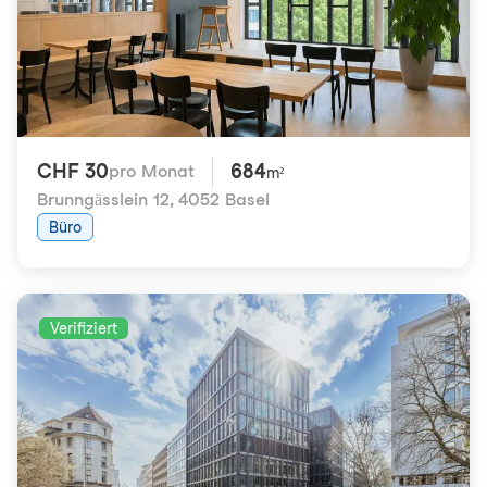
CHF 30
684
pro Monat
m²
Brunngässlein 12
,
4052 Basel
Büro
Verifiziert