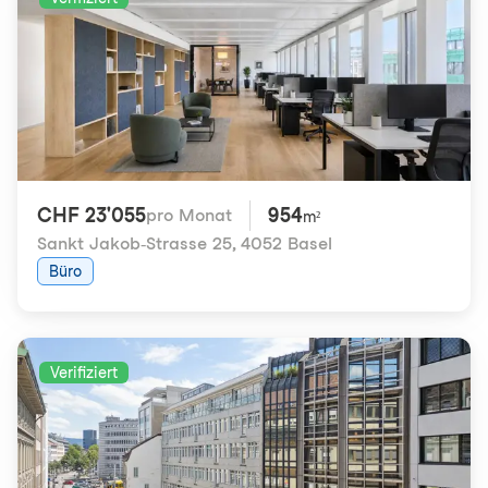
CHF 23'055
954
pro Monat
m²
Sankt Jakob-Strasse 25
,
4052 Basel
Büro
Verifiziert