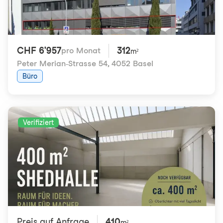
CHF 6'957
312
pro Monat
m²
Peter Merian-Strasse 54
,
4052 Basel
Büro
Verifiziert
Preis auf Anfrage
410
m²