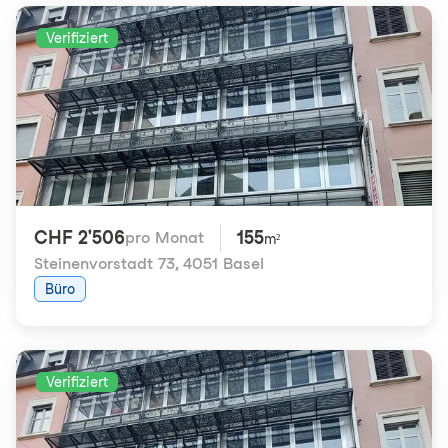
Verifiziert
CHF 2'506
155
pro Monat
m²
Steinenvorstadt 73
,
4051 Basel
Büro
Verifiziert