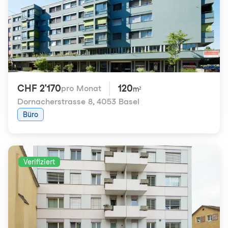
CHF 2'170
120
pro Monat
m²
Dornacherstrasse 8
,
4053 Basel
Büro
Verifiziert