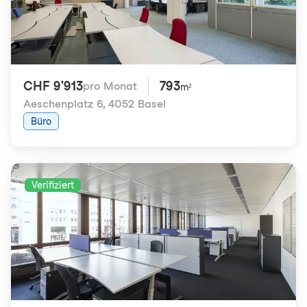
CHF 9'913
793
pro Monat
m²
Aeschenplatz 6
,
4052 Basel
Büro
Verifiziert