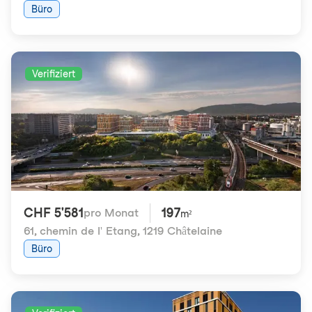
Büro
Verifiziert
CHF 5'581
197
pro Monat
m²
61, chemin de l' Etang
,
1219 Châtelaine
Büro