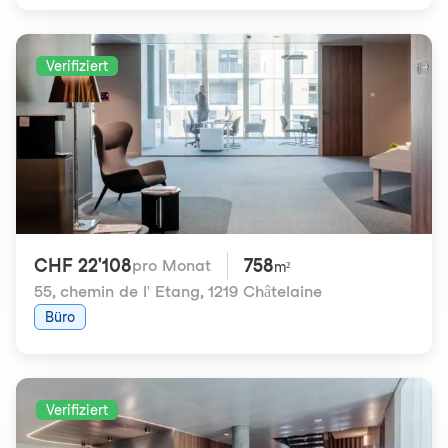
Verifiziert
CHF 22'108
758
pro Monat
m²
55, chemin de l' Etang
,
1219 Châtelaine
Büro
Verifiziert