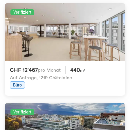
Verifiziert
CHF 12'467
440
pro Monat
m²
Auf Anfrage
,
1219 Châtelaine
Büro
Verifiziert