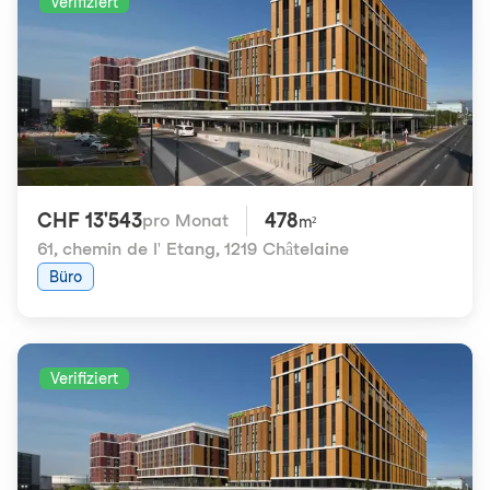
Verifiziert
CHF 13'543
478
pro Monat
m²
61, chemin de l' Etang
,
1219 Châtelaine
Büro
Verifiziert