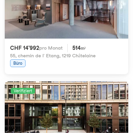
CHF 14'992
514
pro Monat
m²
55, chemin de l' Etang
,
1219 Châtelaine
Büro
Verifiziert