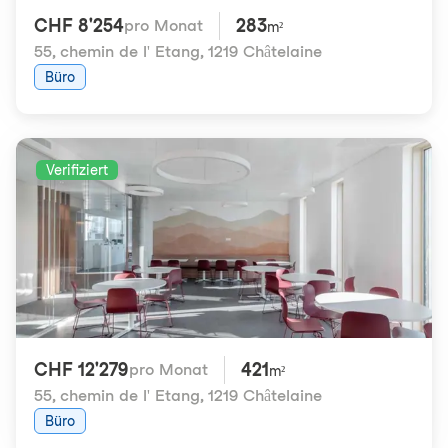
CHF 8'254
283
pro Monat
m²
55, chemin de l' Etang
,
1219 Châtelaine
Büro
Verifiziert
CHF 12'279
421
pro Monat
m²
55, chemin de l' Etang
,
1219 Châtelaine
Büro