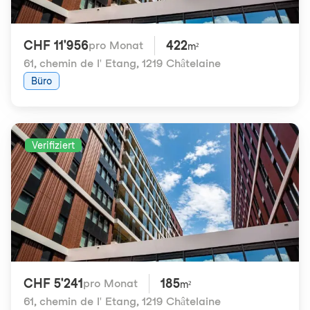
CHF 11'956
422
pro Monat
m²
61, chemin de l' Etang
,
1219 Châtelaine
Büro
Verifiziert
CHF 5'241
185
pro Monat
m²
61, chemin de l' Etang
,
1219 Châtelaine