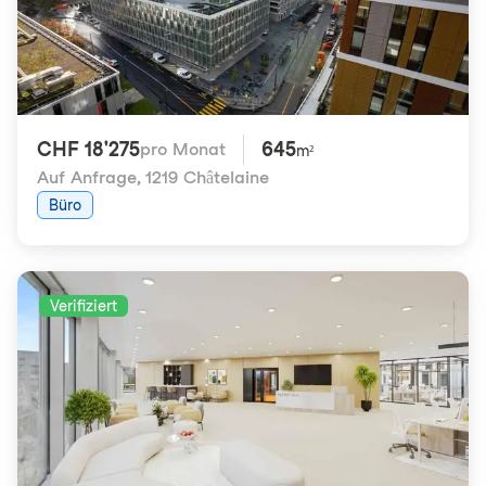
CHF 18'275
645
pro Monat
m²
Auf Anfrage
,
1219 Châtelaine
Büro
Verifiziert