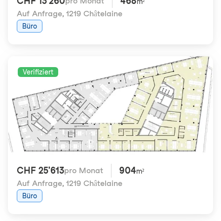
CHF 13'260
468
pro Monat
m²
Auf Anfrage
,
1219 Châtelaine
Büro
Verifiziert
CHF 25'613
904
pro Monat
m²
Auf Anfrage
,
1219 Châtelaine
Büro