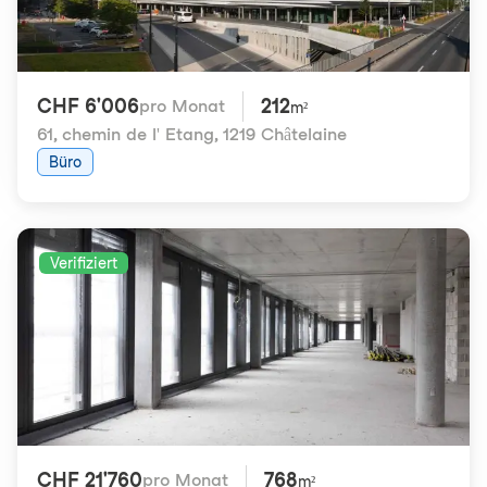
CHF 6'006
212
pro Monat
m²
61, chemin de l' Etang
,
1219 Châtelaine
Büro
Verifiziert
CHF 21'760
768
pro Monat
m²