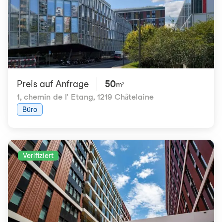
Preis auf Anfrage
50
m²
1, chemin de l' Etang
,
1219 Châtelaine
Büro
Verifiziert