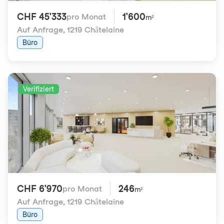
CHF 45'333
1'600
pro Monat
m²
Auf Anfrage
,
1219 Châtelaine
Büro
Verifiziert
CHF 6'970
246
pro Monat
m²
Auf Anfrage
,
1219 Châtelaine
Büro