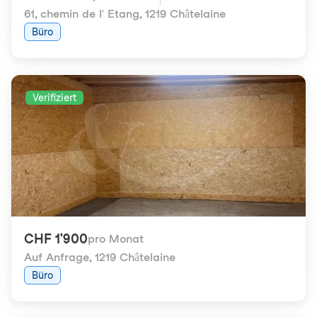
61, chemin de l' Etang
,
1219 Châtelaine
Büro
Verifiziert
CHF 1'900
pro Monat
Auf Anfrage
,
1219 Châtelaine
Büro