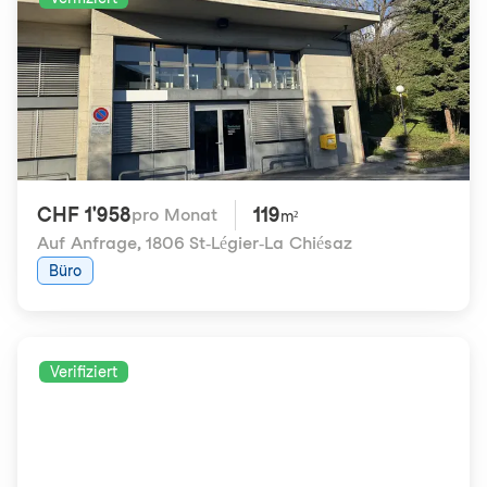
CHF 1'958
119
pro Monat
m²
Auf Anfrage
,
1806 St-Légier-La Chiésaz
Büro
Verifiziert