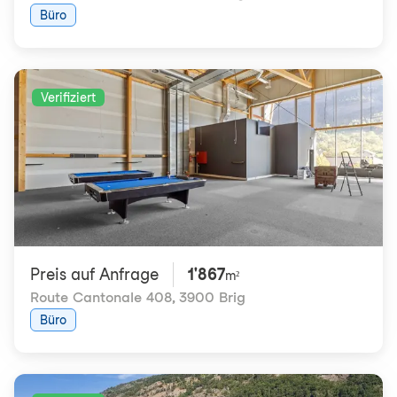
Büro
Verifiziert
Preis auf Anfrage
1'867
m²
Route Cantonale 408
,
3900 Brig
Büro