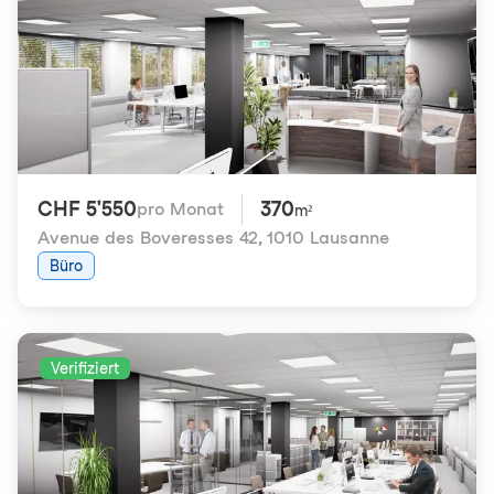
CHF 5'550
370
pro Monat
m²
Avenue des Boveresses 42
,
1010 Lausanne
Büro
Verifiziert