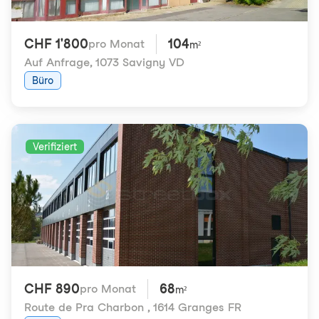
CHF 1'800
104
pro Monat
m²
Auf Anfrage
,
1073 Savigny VD
Büro
Verifiziert
CHF 890
68
pro Monat
m²
Route de Pra Charbon
,
1614 Granges FR