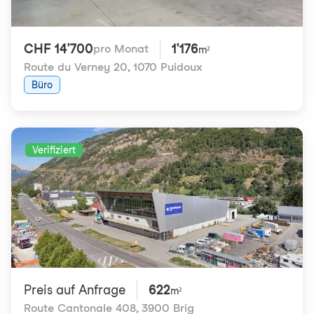
CHF 14'700
1'176
pro Monat
m²
Route du Verney 20
,
1070 Puidoux
Büro
Verifiziert
Preis auf Anfrage
622
m²
Route Cantonale 408
,
3900 Brig