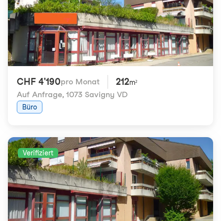
CHF 4'190
212
pro Monat
m²
Auf Anfrage
,
1073 Savigny VD
Büro
Verifiziert