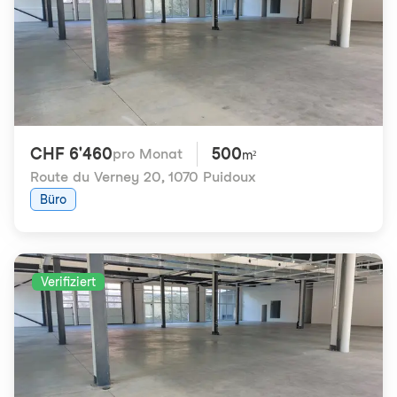
CHF 6'460
500
pro Monat
m²
Route du Verney 20
,
1070 Puidoux
Büro
Verifiziert