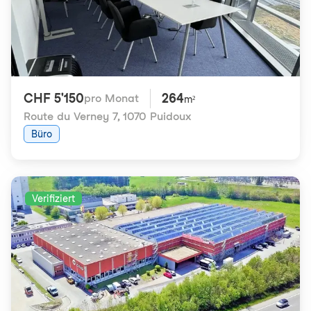
CHF 5'150
264
pro Monat
m²
Route du Verney 7
,
1070 Puidoux
Büro
Verifiziert