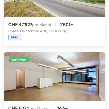
CHF 47'927
4'601
pro Monat
m²
Route Cantonale 408
,
3900 Brig
Büro
Verifiziert
CHF 6'170
247
pro Monat
m²