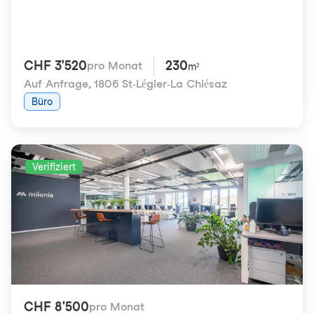
CHF 3'520
230
pro Monat
m²
Auf Anfrage
,
1806 St-Légier-La Chiésaz
Büro
Verifiziert
CHF 8'500
pro Monat