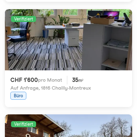
Verifiziert
CHF 1'600
35
pro Monat
m²
Auf Anfrage
,
1816 Chailly-Montreux
Büro
Verifiziert