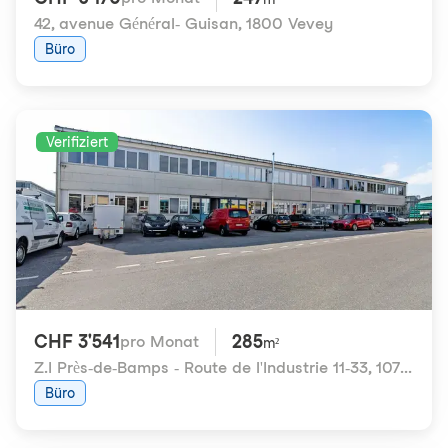
42, avenue Général- Guisan
,
1800 Vevey
Büro
Verifiziert
CHF 3'541
285
pro Monat
m²
Z.I Près-de-Bamps - Route de l'Industrie 11-33
,
1072 Forel (Lavaux)
Büro