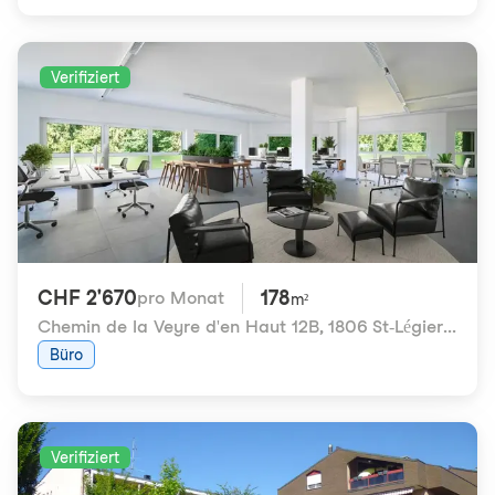
Verifiziert
CHF 2'670
178
pro Monat
m²
Chemin de la Veyre d'en Haut 12B
,
1806 St-Légier-La Chiésaz
Büro
Verifiziert