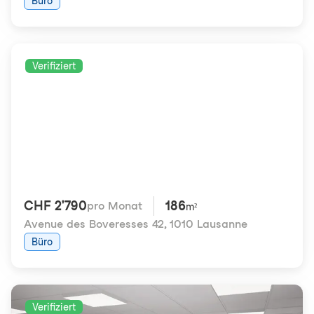
Büro
Verifiziert
CHF 2'790
186
pro Monat
m²
Avenue des Boveresses 42
,
1010 Lausanne
Büro
Verifiziert