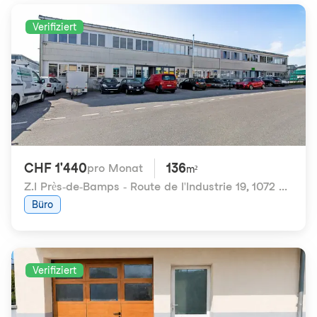
Verifiziert
CHF 1'440
136
pro Monat
m²
Z.I Près-de-Bamps - Route de l'Industrie 19
,
1072 Forel (Lavaux)
Büro
Verifiziert