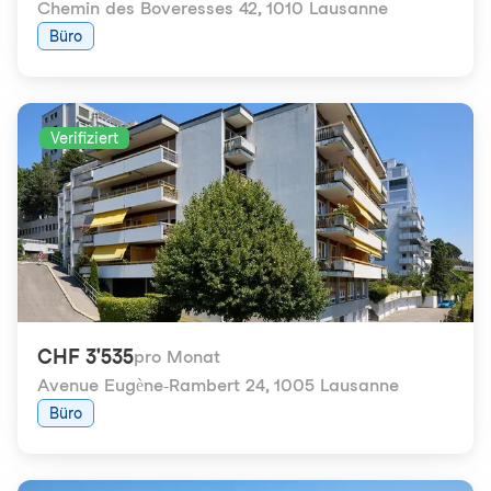
Chemin des Boveresses 42
,
1010 Lausanne
Büro
Verifiziert
CHF 3'535
pro Monat
Avenue Eugène-Rambert 24
,
1005 Lausanne
Büro