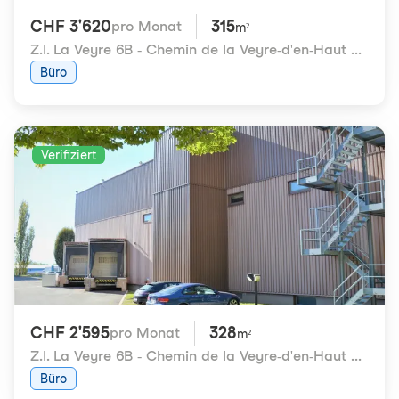
CHF 3'620
315
pro Monat
m²
Z.I. La Veyre 6B - Chemin de la Veyre-d'en-Haut 6B
,
180
Büro
Verifiziert
CHF 2'595
328
pro Monat
m²
Z.I. La Veyre 6B - Chemin de la Veyre-d'en-Haut 6B
,
180
Büro