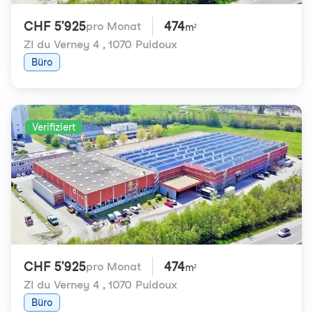
CHF 5'925
474
pro Monat
m²
ZI du Verney 4
,
1070 Puidoux
Büro
Verifiziert
CHF 5'925
474
pro Monat
m²
ZI du Verney 4
,
1070 Puidoux
Büro