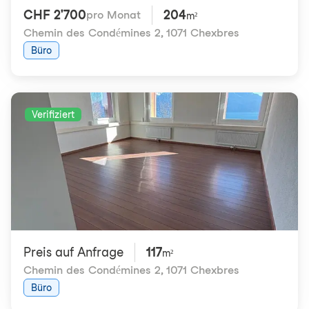
CHF 2'700
204
pro Monat
m²
Chemin des Condémines 2
,
1071 Chexbres
Büro
Verifiziert
Preis auf Anfrage
117
m²
Chemin des Condémines 2
,
1071 Chexbres
Büro